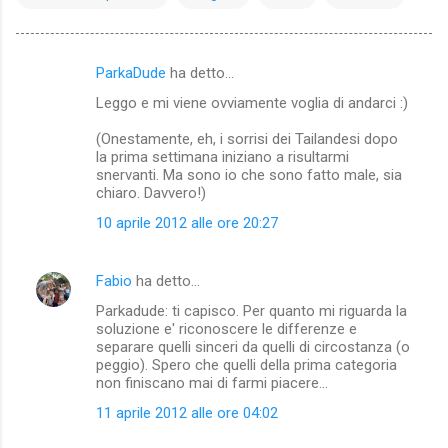
ParkaDude
ha detto…
C
Leggo e mi viene ovviamente voglia di andarci :)
o
m
(Onestamente, eh, i sorrisi dei Tailandesi dopo
la prima settimana iniziano a risultarmi
m
snervanti. Ma sono io che sono fatto male, sia
chiaro. Davvero!)
e
n
10 aprile 2012 alle ore 20:27
t
i
Fabio
ha detto…
Parkadude: ti capisco. Per quanto mi riguarda la
soluzione e' riconoscere le differenze e
separare quelli sinceri da quelli di circostanza (o
peggio). Spero che quelli della prima categoria
non finiscano mai di farmi piacere...
11 aprile 2012 alle ore 04:02