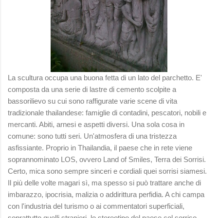
La scultura occupa una buona fetta di un lato del parchetto. E'
composta da una serie di lastre di cemento scolpite a
bassorilievo su cui sono raffigurate varie scene di vita
tradizionale thailandese: famiglie di contadini, pescatori, nobili e
mercanti. Abiti, arnesi e aspetti diversi. Una sola cosa in
comune: sono tutti seri. Un'atmosfera di una tristezza
asfissiante. Proprio in Thailandia, il paese che in rete viene
soprannominato LOS, ovvero Land of Smiles, Terra dei Sorrisi.
Certo, mica sono sempre sinceri e cordiali quei sorrisi siamesi.
Il più delle volte magari sì, ma spesso si può trattare anche di
imbarazzo, ipocrisia, malizia o addirittura perfidia. A chi campa
con l'industria del turismo o ai commentatori superficiali,
soprattutto quelli stranieri, lo stereotipo del paese col sorriso