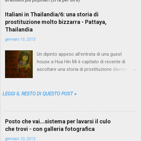
Italiani in Thailandia/6: una storia di
prostituzione molto bizzarra - Pattaya,
Thailandia
gennaio 15, 2013
Un dipinto appeso all'entrata di una guest
house a Hua Hin Mi è capitato di recente di
ascoltare una storia di prostituzione davvero
bizzarra. Proprio quando me ne stavo andando
da Pattaya , la più grande fucina di racconti del
genere, che nei vari mesi trascorsi lì me ne ha
LEGGI IL RESTO DI QUESTO POST »
sfornati così tanti, così diversi e variopinti da
farmi credere che non sarebbe più stato
possibile sorprendermi. Eppure una storia come
Posto che vai...sistema per lavarsi il culo
questa non l'avevo mai sentita. Il protagonista
che trovi - con galleria fotografica
anonimo, un puttaniere italiano in età avanzata
che per l'appunto chiameremo PA, da
gennaio 10, 2013