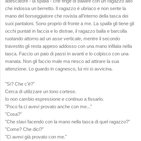
adescatore - la spalla - che finge di ballare con un ragazzo alto
che indossa un berretto.
Il ragazzo è ubriaco e non sente la
mano del borseggiatore che rovista all’interno della tasca dei
suoi pantaloni. Sono proprio di fronte a me. La
spalla
gli tiene gli
occhi puntati in faccia e lo distrae, il ragazzo balla e barcolla
ruotando attorno ad un asse verticale, mentre il secondo
travestito gli resta appeso addosso con una mano infilata nella
tasca. Faccio un paio di passi in avanti e lo colpisco con una
manata. Non gli faccio male ma riesco ad attirare la sua
attenzione. Lo guardo in cagnesco, lui mi si avvicina.
"Sì? Che c’è?"
Cerca di utilizzare un tono cortese.
Io non cambio espressione e continuo a fissarlo.
"Poco fa ci avevi provato anche con me..."
"Cosa?"
"Che stavi facendo con la mano nella tasca di quel ragazzo?"
"Come? Che dici?"
"Ci avevi già provato con me."