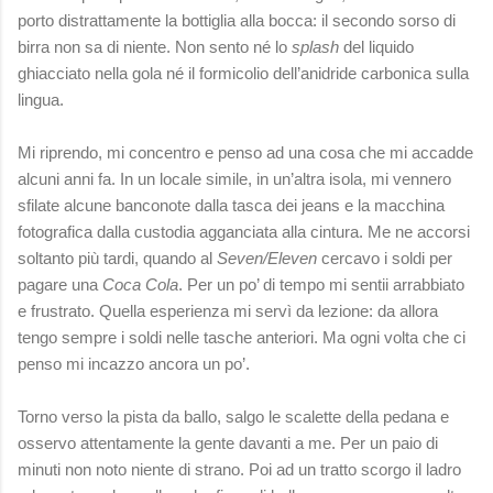
porto distrattamente la bottiglia alla bocca: il secondo sorso di
birra non sa di niente. Non sento né lo
splash
del liquido
ghiacciato nella gola né il formicolio dell’anidride carbonica sulla
lingua.
Mi riprendo, mi concentro e penso ad una cosa che mi accadde
alcuni anni fa. In un locale simile, in un’altra isola, mi vennero
sfilate alcune banconote dalla tasca dei jeans e la macchina
fotografica dalla custodia agganciata alla cintura. Me ne accorsi
soltanto più tardi, quando al
Seven/Eleven
cercavo i soldi per
pagare una
Coca Cola
. Per un po’ di tempo mi sentii arrabbiato
e frustrato. Quella esperienza mi servì da lezione: da allora
tengo sempre i soldi nelle tasche anteriori. Ma ogni volta che ci
penso mi incazzo ancora un po’.
Torno verso la pista da ballo, salgo le scalette della pedana e
osservo attentamente la gente davanti a me. Per un paio di
minuti non noto niente di strano. Poi ad un tratto scorgo il ladro