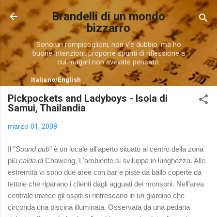
Passa ai contenuti principali
Brandelli di un mondo
bizzarro
Sono un rompicoglioni, non v'è dubbio, ma ho
buone intenzioni: proporre spunti di riflessione a
cui magari non avevate pensato.
Italiano
/
English
Pickpockets and Ladyboys - Isola di
Samui, Thailandia
marzo 01, 2008
Il "
Sound pub
" è un locale all'aperto situato al centro della zona
più
calda
di Chaweng.
L'ambiente si sviluppa in lunghezza. Alle
estremità vi sono due aree con bar e piste da ballo coperte da
tettoie che riparano i clienti dagli agguati dei monsoni. Nell’area
centrale invece gli ospiti si rinfrescano in un giardino che
circonda una piscina illuminata. Osservata da una pedana