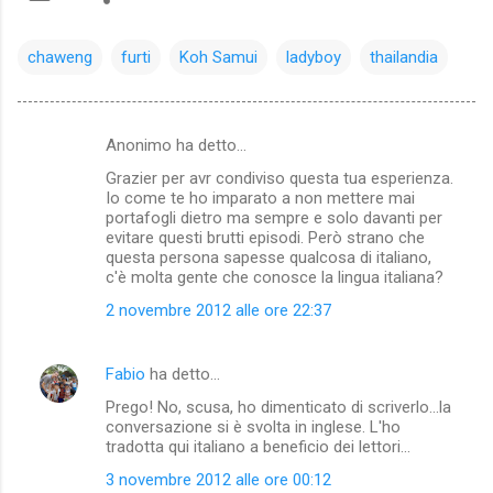
chaweng
furti
Koh Samui
ladyboy
thailandia
Anonimo ha detto…
C
Grazier per avr condiviso questa tua esperienza.
o
Io come te ho imparato a non mettere mai
m
portafogli dietro ma sempre e solo davanti per
evitare questi brutti episodi. Però strano che
m
questa persona sapesse qualcosa di italiano,
c'è molta gente che conosce la lingua italiana?
e
n
2 novembre 2012 alle ore 22:37
t
i
Fabio
ha detto…
Prego! No, scusa, ho dimenticato di scriverlo...la
conversazione si è svolta in inglese. L'ho
tradotta qui italiano a beneficio dei lettori...
3 novembre 2012 alle ore 00:12