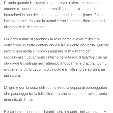
Proprio quando il travestito si appresta a sferrare il secondo
attacco mi accorgo che la mano di qualcun altro tenta di
intrufolarsi in una delle tasche posteriori dei miei jeans. Spingo
istintivamente il bacino in avanti e con il braccio libero cerco di
allontanare le dita intruse.
Un ladro astuto si sarebbe già reso conto di aver fallito e si
defilerebbe in fretta confondendosi tra la gente che balla. Questo
invece non molla e cerca di aggirare la mia mano per
raggiungere nuovamente l’interno della tasca. Il
ladyboy
che mi
sta davanti continua nel frattempo a toccarmi le braccia. Con un
movimento più brusco mi divincolo e mi affretto verso un’area
più sicura.
Mi giro e con la coda dell’occhio vedo la coppia di borseggiatori
che passeggia tra la folla. Sembra che si siano completamente
dimenticati di me.
Resto in piedi per alcuni istanti, senza reagire, imbambolato. Mi