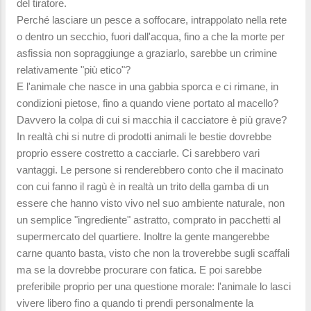
del tiratore.
Perché lasciare un pesce a soffocare, intrappolato nella rete
o dentro un secchio, fuori dall'acqua, fino a che la morte per
asfissia non sopraggiunge a graziarlo, sarebbe un crimine
relativamente "più etico"?
E l'animale che nasce in una gabbia sporca e ci rimane, in
condizioni pietose, fino a quando viene portato al macello?
Davvero la colpa di cui si macchia il cacciatore è più grave?
In realtà chi si nutre di prodotti animali le bestie dovrebbe
proprio essere costretto a cacciarle. Ci sarebbero vari
vantaggi. Le persone si renderebbero conto che il macinato
con cui fanno il ragù è in realtà un trito della gamba di un
essere che hanno visto vivo nel suo ambiente naturale, non
un semplice "ingrediente" astratto, comprato in pacchetti al
supermercato del quartiere. Inoltre la gente mangerebbe
carne quanto basta, visto che non la troverebbe sugli scaffali
ma se la dovrebbe procurare con fatica. E poi sarebbe
preferibile proprio per una questione morale: l'animale lo lasci
vivere libero fino a quando ti prendi personalmente la