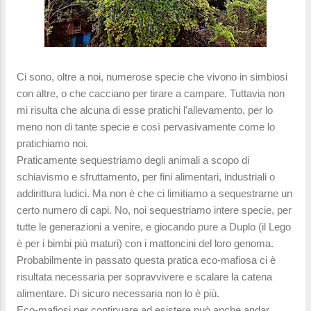
Ci sono, oltre a noi, numerose specie che vivono in simbiosi
con altre, o che cacciano per tirare a campare. Tuttavia non
mi risulta che alcuna di esse pratichi l'allevamento, per lo
meno non di tante specie e così pervasivamente come lo
pratichiamo noi.
Praticamente sequestriamo degli animali a scopo di
schiavismo e sfruttamento, per fini alimentari, industriali o
addirittura ludici. Ma non è che ci limitiamo a sequestrarne un
certo numero di capi. No, noi sequestriamo intere specie, per
tutte le generazioni a venire, e giocando pure a Duplo (il Lego
è per i bimbi più maturi) con i mattoncini del loro genoma.
Probabilmente in passato questa pratica eco-mafiosa ci è
risultata necessaria per sopravvivere e scalare la catena
alimentare. Di sicuro necessaria non lo è più.
Eco-mafiosi per continuare ad esistere può anche andar