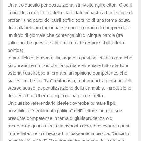
Un altro quesito per costituzionalisti rivolto agli elettori. Cioè il
cuore della macchina dello stato dato in pasto ad un'equipe di
profani, una parte dei quali soffre persino di una forma acuta
di analfabetismo funzionale e non è in grado di comprendere
un titolo di giornale che contenga più di cinque parole (tra
l'altro anche questa è almeno in parte responsabilità della
politica).
In parallelo ci tengono alla larga da questioni etiche o pratiche
su cui anche un tizio con la quinta elementare tutto stadio e
osteria riuscirebbe a formarsi un'opinione competente, che
sia "Sì" o che sia "No": eutanasia, matrimoni tra persone dello
stesso sesso, depenalizzazione della cannabis, introduzione
di servizi tipo Uber e chi più ne ha più ne metta.
Un quesito referendario ideale dovrebbe puntare il più
possibile al "sentimento politico" dell'elettore, non su sue
presunte competenze in tema di giurisprudenza o di
meccanica quantistica, e la risposta dovrebbe essere quasi
immediata. Se io chiedo ad un passante in piazza: "Suicidio
assistito: Sì o No?", "Matrimonio tra persone dello stesso