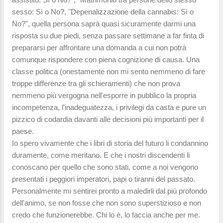
sesso: Sì o No?, "Depenalizzazione della cannabis: Sì o
No?", quella persona saprà quasi sicuramente darmi una
risposta su due piedi, senza passare settimane a far finta di
prepararsi per affrontare una domanda a cui non potrà
comunque rispondere con piena cognizione di causa. Una
classe politica (onestamente non mi sento nemmeno di fare
troppe differenze tra gli schieramenti) che non prova
nemmeno più vergogna nell'esporre in pubblico la propria
incompetenza, l'inadeguatezza, i privilegi da casta e pure un
pizzico di codardia davanti alle decisioni più importanti per il
paese.
Io spero vivamente che i libri di storia del futuro li condannino
duramente, come meritano. E che i nostri discendenti li
conoscano per quello che sono stati, come a noi vengono
presentati i peggiori imperatori, papi o tiranni del passato.
Personalmente mi sentirei pronto a maledirli dal più profondo
dell'animo, se non fosse che non sono superstizioso e non
credo che funzionerebbe. Chi lo è, lo faccia anche per me.