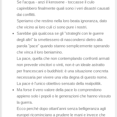
Se l'acqua - anzi il kerosene - toccasse il culo
capirebbero finalmente quali sono i veri disastri causati
dai conflitti.
Speriamo che restino nella loro beata ignoranza, dato
che vicino ai loro culi ci sono pure i nostri.
Sarebbe già qualcosa se gli "strateghi con le guerre
degli altri" la smettessero di nascondersi dietro alla
parola "pace" quando stanno semplicemente sperando
che vinca il loro beniamino.
La pace, quella che non contemplando confronti armati
non prevede vincitori o vinti, non è un ideale astratto
per francescani o buddhisti: è una situazione concreta
necessaria per vivere una vita degna di questo nome.
La pace è l'unico obiettivo sensato della realpolitik.
Ma forse il vero valore della pace lo comprendono
appieno solo i popoli o le generazioni che hanno vissuto
la guerra.
Ecco perché dopo ottant'anni senza belligeranza agli
europei ricominciano a prudere le mani e invece che