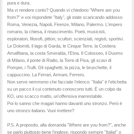
pura e dura.
Ma vi rendere conto? Quando vi chiedono "Where are you
from?" e voi rispondete "Italy", gli state scaricando addosso
Roma, Venezia, Napoli, Firenze, Milano, Palermo. L'impero
romano, la chiesa, il rinascimento. Poeti, musicisti,
esploratori, filosofi, pittori, scultori, scienziati, registi, sportivi.
Le Dolomiti, il lago di Garda, le Cinque Terre, la Costiera
Amalfitana, la costa Smeralda, l'Etna. Il Colosseo, il Duomo
di Milano, il ponte di Rialto, la Torre di Pisa, gli scavi di
Pompei, i Trulli. Gli spaghetti, la pizza, le bruschette, il
cappuccino. La Ferrari, Armani, Ferrero.
Non serve nemmeno che facciate l'elenco: "Italia" è l'etichetta
su un pacco il cui contenuto conoscono tutti. È un colpo da
KO, uno scacco matto, un'offensiva inarrestabile.
Poi lo sanno che magari hanno davanti uno stronzo. Però è
uno stronzo italiano. Vuoi mettere?
P.S. A proposito, alla domanda "Where are you from?", anche
se parlo piuttosto bene l'inglese, rispondo sempre "Italia!" o