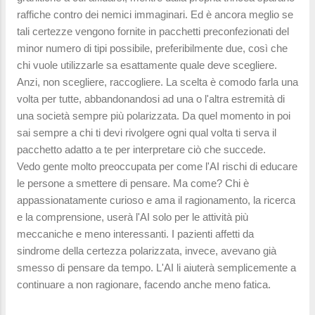
raffiche contro dei nemici immaginari. Ed è ancora meglio se
tali certezze vengono fornite in pacchetti preconfezionati del
minor numero di tipi possibile, preferibilmente due, così che
chi vuole utilizzarle sa esattamente quale deve scegliere.
Anzi, non scegliere, raccogliere. La scelta è comodo farla una
volta per tutte, abbandonandosi ad una o l'altra estremità di
una società sempre più polarizzata. Da quel momento in poi
sai sempre a chi ti devi rivolgere ogni qual volta ti serva il
pacchetto adatto a te per interpretare ciò che succede.
Vedo gente molto preoccupata per come l'AI rischi di educare
le persone a smettere di pensare. Ma come? Chi è
appassionatamente curioso e ama il ragionamento, la ricerca
e la comprensione, userà l'AI solo per le attività più
meccaniche e meno interessanti. I pazienti affetti da
sindrome della certezza polarizzata, invece, avevano già
smesso di pensare da tempo. L'AI li aiuterà semplicemente a
continuare a non ragionare, facendo anche meno fatica.