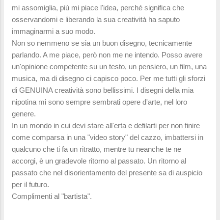
mi assomiglia, più mi piace l'idea, perché significa che
osservandomi e liberando la sua creatività ha saputo
immaginarmi a suo modo.
Non so nemmeno se sia un buon disegno, tecnicamente
parlando. A me piace, però non me ne intendo. Posso avere
un'opinione competente su un testo, un pensiero, un film, una
musica, ma di disegno ci capisco poco. Per me tutti gli sforzi
di GENUINA creatività sono bellissimi. I disegni della mia
nipotina mi sono sempre sembrati opere d'arte, nel loro
genere.
In un mondo in cui devi stare all'erta e defilarti per non finire
come comparsa in una "video story" del cazzo, imbattersi in
qualcuno che ti fa un ritratto, mentre tu neanche te ne
accorgi, è un gradevole ritorno al passato. Un ritorno al
passato che nel disorientamento del presente sa di auspicio
per il futuro.
Complimenti al "bartista".