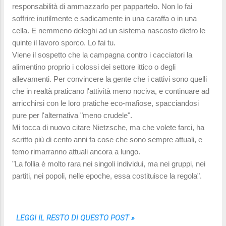
responsabilità di ammazzarlo per pappartelo. Non lo fai
soffrire inutilmente e sadicamente in una caraffa o in una
cella. E nemmeno deleghi ad un sistema nascosto dietro le
quinte il lavoro sporco. Lo fai tu.
Viene il sospetto che la campagna contro i cacciatori la
alimentino proprio i colossi dei settore ittico o degli
allevamenti. Per convincere la gente che i cattivi sono quelli
che in realtà praticano l'attività meno nociva, e continuare ad
arricchirsi con le loro pratiche eco-mafiose, spacciandosi
pure per l'alternativa "meno crudele".
Mi tocca di nuovo citare Nietzsche, ma che volete farci, ha
scritto più di cento anni fa cose che sono sempre attuali, e
temo rimarranno attuali ancora a lungo.
"La follia è molto rara nei singoli individui, ma nei gruppi, nei
partiti, nei popoli, nelle epoche, essa costituisce la regola".
LEGGI IL RESTO DI QUESTO POST »