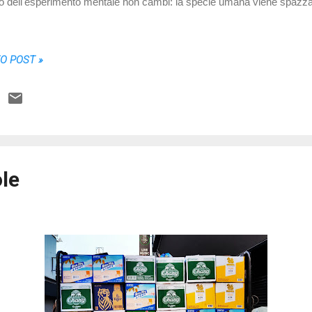
ito dell'esperimento mentale non cambi: la specie umana viene spazzat
TO POST »
ole