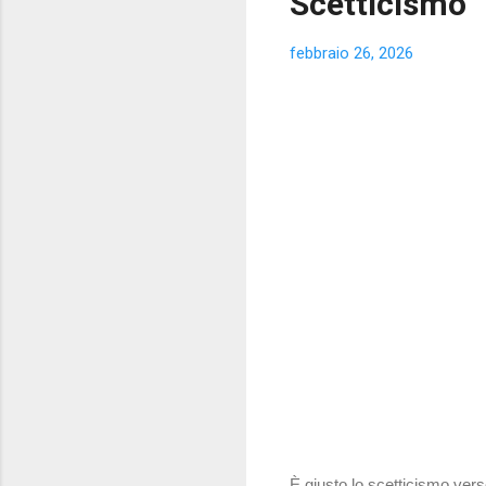
Scetticismo
febbraio 26, 2026
È giusto lo scetticismo verso 