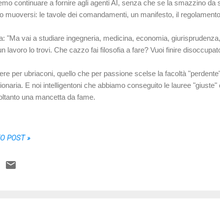
remo continuare a fornire agli agenti AI, senza che se la smazzino da s
no muoversi: le tavole dei comandamenti, un manifesto, il regolamento.
: "Ma vai a studiare ingegneria, medicina, economia, giurisprudenza,
n lavoro lo trovi. Che cazzo fai filosofia a fare? Vuoi finire disoccupa
ere per ubriaconi, quello che per passione scelse la facoltà "perdente
ionaria. E noi intelligentoni che abbiamo conseguito le lauree "giuste
soltanto una mancetta da fame.
TO POST »