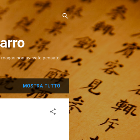
arro
ui magari non avevate pensato.
MOSTRA TUTTO