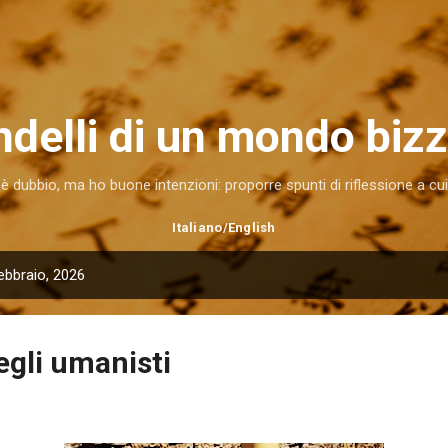
Passa ai contenuti principali
ndelli di un mondo bizz
è dubbio, ma ho buone intenzioni: proporre spunti di riflessione a c
Italiano
/
English
ebbraio, 2026
degli umanisti