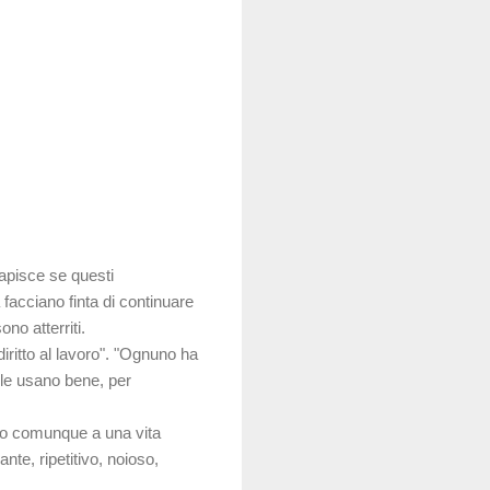
capisce se questi
acciano finta di continuare
ono atterriti.
iritto al lavoro". "Ognuno ha
 le usano bene, per
o, o comunque a una vita
te, ripetitivo, noioso,