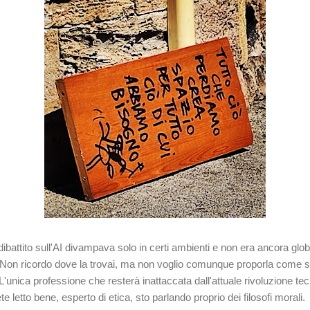
 dibattito sull'AI divampava solo in certi ambienti e non era ancora glo
o. Non ricordo dove la trovai, ma non voglio comunque proporla come 
'unica professione che resterà inattaccata dall'attuale rivoluzione tec
ete letto bene, esperto di etica, sto parlando proprio dei filosofi morali.