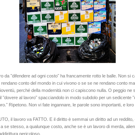
ro da "difendere ad ogni costo" ha francamente rotto le balle. Non si 
 rendano conto del mondo in cui vivono o se se ne rendano conto ma f
 gioventù, perché della modernità non ci capiscono nulla. O peggio ne s
l "dovere al lavoro" spacciandolo in modo subdolo per un sedicente "d
" Ripetono. Non vi fate ingannare, le parole sono importanti, e loro
VUTO, il lavoro va FATTO. E il diritto è semmai un diritto ad un reddit
 a se stesso, a qualunque costo, anche se è un lavoro di merda, alienan
dirittura pericoloso.