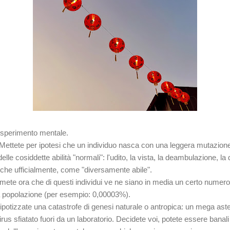
esperimento mentale.
- Mettete per ipotesi che un individuo nasca con una leggera mutazion
le cosiddette abilità "normali": l'udito, la vista, la deambulazione, la d
nche ufficialmente, come "diversamente abile".
ssumete ora che di questi individui ve ne siano in media un certo numer
ra popolazione (per esempio: 0,00003%).
a ipotizzate una catastrofe di genesi naturale o antropica: un mega aster
rus sfiatato fuori da un laboratorio. Decidete voi, potete essere banal