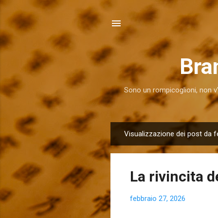
Bra
Sono un rompicoglioni, non v'
Visualizzazione dei post da f
P
o
s
La rivincita 
t
febbraio 27, 2026