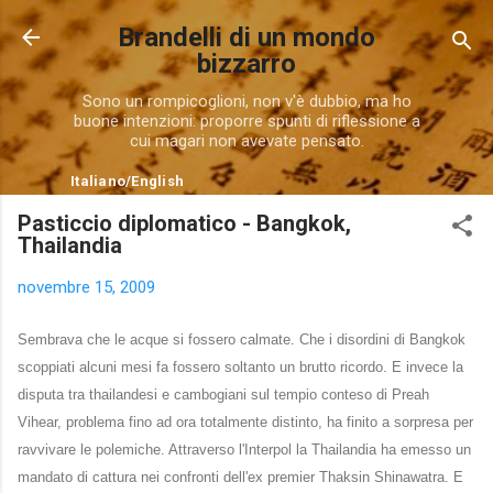
Passa ai contenuti principali
Brandelli di un mondo
bizzarro
Sono un rompicoglioni, non v'è dubbio, ma ho
buone intenzioni: proporre spunti di riflessione a
cui magari non avevate pensato.
Italiano
/
English
Pasticcio diplomatico - Bangkok,
Thailandia
novembre 15, 2009
Sembrava che le acque si fossero calmate. Che i disordini di Bangkok
scoppiati alcuni mesi fa fossero soltanto un brutto ricordo. E invece la
disputa tra thailandesi e cambogiani sul tempio conteso di Preah
Vihear, problema fino ad ora totalmente distinto, ha finito a sorpresa per
ravvivare le polemiche. Attraverso l'Interpol la Thailandia ha emesso un
mandato di cattura nei confronti dell'ex premier Thaksin Shinawatra. E