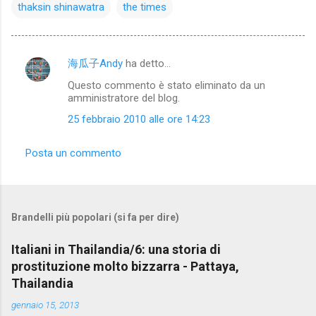
thaksin shinawatra
the times
海瓜子Andy
ha detto…
C
Questo commento è stato eliminato da un
o
amministratore del blog.
m
25 febbraio 2010 alle ore 14:23
m
e
Posta un commento
n
t
i
Brandelli più popolari (si fa per dire)
Italiani in Thailandia/6: una storia di
prostituzione molto bizzarra - Pattaya,
Thailandia
gennaio 15, 2013