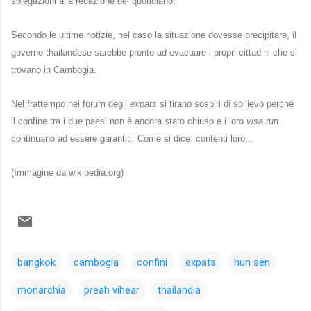
spiegazioni alla redazione del quotidiano.
Secondo le ultime notizie, nel caso la situazione dovesse precipitare, il
governo thailandese sarebbe pronto ad evacuare i propri cittadini che si
trovano in Cambogia.
Nel frattempo nei forum degli
expats
si tirano sospiri di sollievo perché
il confine tra i due paesi non è ancora stato chiuso e i loro
visa run
continuano ad essere garantiti. Come si dice: contenti loro...
(Immagine da wikipedia.org)
bangkok
cambogia
confini
expats
hun sen
monarchia
preah vihear
thailandia