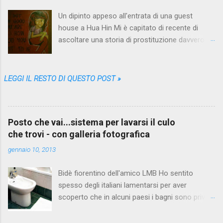
Un dipinto appeso all'entrata di una guest
house a Hua Hin Mi è capitato di recente di
ascoltare una storia di prostituzione davvero
bizzarra. Proprio quando me ne stavo andando
da Pattaya , la più grande fucina di racconti del
genere, che nei vari mesi trascorsi lì me ne ha
LEGGI IL RESTO DI QUESTO POST »
sfornati così tanti, così diversi e variopinti da
farmi credere che non sarebbe più stato
possibile sorprendermi. Eppure una storia come
Posto che vai...sistema per lavarsi il culo
questa non l'avevo mai sentita. Il protagonista
che trovi - con galleria fotografica
anonimo, un puttaniere italiano in età avanzata
che per l'appunto chiameremo PA, da
gennaio 10, 2013
Puttaniere-Anonimo, un bel giorno scende dalla
stanza del suo albergo alla ricerca di ciò che i
Bidè fiorentino dell'amico LMB Ho sentito
turisti della categoria a cui appartiene escono
spesso degli italiani lamentarsi per aver
spesso a cercare quando sono da queste parti.
scoperto che in alcuni paesi i bagni sono privi di
Non è una missione tranquilla però, come
bidè, scoperta che ha instillato in loro un dubbio
qualcuno di noi potrebbe pensare. Non si tratta
atroce...ma quelli non si lavano il culo dopo aver