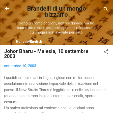
Passa ai contenuti principali
Brandelli di un mondo
bizzarro
Sono un rompicoglioni, non v'è dubbio, ma ho
buone intenzioni: proporre spunti di riflessione a
cui magari non avevate pensato.
Italiano
/
English
Johor Bharu - Malesia, 10 settembre
2003
settembre 10, 2003
I quotidiani malesiani in lingua inglese non mi forniscono
assolutamente una visione imparziale della situazione del
paese. Il New Straits Times è leggibile solo nelle sezioni esteri
(quando non entrano in gioco interessi nazionali), sport e
costume.
Un amico malesiano mi conferma che i quotidiani sono