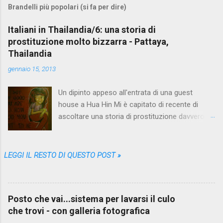
Brandelli più popolari (si fa per dire)
m
e
Italiani in Thailandia/6: una storia di
prostituzione molto bizzarra - Pattaya,
n
Thailandia
t
gennaio 15, 2013
i
Un dipinto appeso all'entrata di una guest
house a Hua Hin Mi è capitato di recente di
ascoltare una storia di prostituzione davvero
bizzarra. Proprio quando me ne stavo andando
da Pattaya , la più grande fucina di racconti del
genere, che nei vari mesi trascorsi lì me ne ha
LEGGI IL RESTO DI QUESTO POST »
sfornati così tanti, così diversi e variopinti da
farmi credere che non sarebbe più stato
possibile sorprendermi. Eppure una storia come
Posto che vai...sistema per lavarsi il culo
questa non l'avevo mai sentita. Il protagonista
che trovi - con galleria fotografica
anonimo, un puttaniere italiano in età avanzata