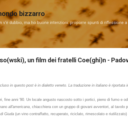
Passa ai contenuti principali
 mondo bizzarro
 v'è dubbio, ma ho buone intenzioni: proporre spunti di riflessione a
so(wski), un film dei fratelli Coe(ghi)n - Pado
cluso in questo post è in dialetto veneto. La traduzione in italiano è riportata 
, fine anni '90. Un locale angusto nascosto sotto i portici, pieno di fumo e odor
a mano
all'amer
icana
,
chiacchiera con un gruppo di giovani avventori, al tavolo 
di Giuda
(un vino contraffatto, recuperato, riciclato, rimescolato e riutilizzat