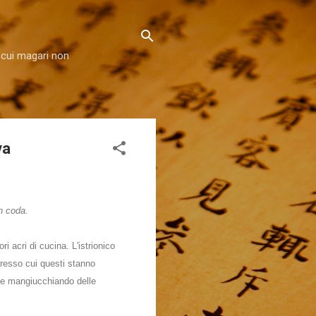
 cui magari non
va
in coda.
i acri di cucina. L'istrionico
presso cui questi stanno
o) e mangiucchiando delle