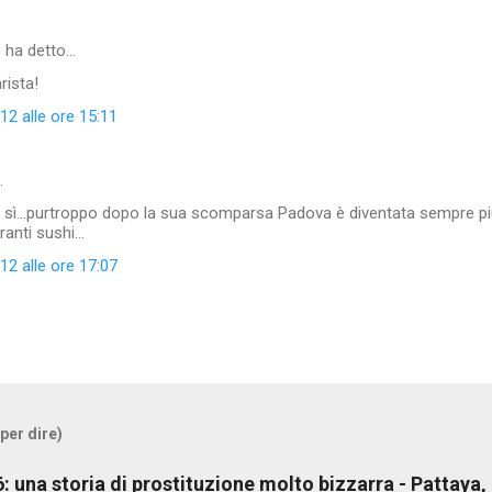
e
ha detto…
rista!
2 alle ore 15:11
…
sì...purtroppo dopo la sua scomparsa Padova è diventata sempre pi
anti sushi...
2 alle ore 17:07
 per dire)
/6: una storia di prostituzione molto bizzarra - Pattaya,