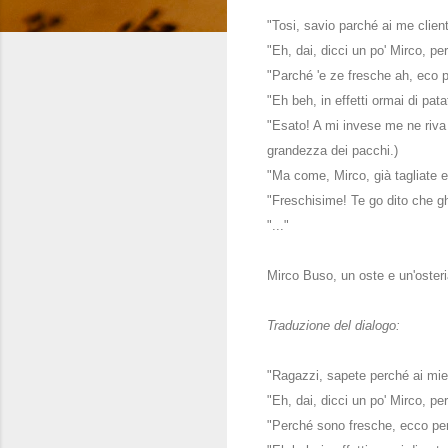
"Tosi, savio parché ai me client
"Eh, dai, dicci un po' Mirco, p
"Parché 'e ze fresche ah, eco 
"Eh beh, in effetti ormai di pata
"Esato! A mi invese me ne riva t
grandezza dei pacchi.)
"Ma come, Mirco, già tagliate 
"Freschisime! Te go dito che gh
"..."
Mirco Buso, un oste e un'osteri
Traduzione
del dialogo:
"Ragazzi, sapete perché ai miei 
"Eh, dai, dicci un po' Mirco, 
"Perché sono fresche, ecco pe