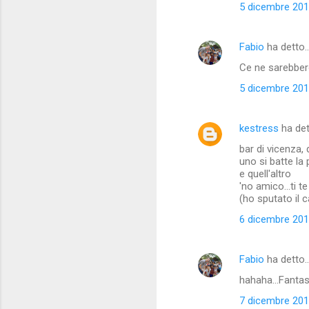
5 dicembre 2012
m
m
Fabio
ha detto
e
Ce ne sarebbero
n
t
5 dicembre 2012
i
kestress
ha de
bar di vicenza, 
uno si batte la 
e quell'altro
'no amico...ti t
(ho sputato il 
6 dicembre 2012
Fabio
ha detto
hahaha...Fantas
7 dicembre 2012