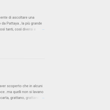
cente di ascoltare una
da Pattaya , la più grande
sì tanti, così diversi e
. Eppure una storia come
o in età avanzata che per
stanza del suo albergo alla
cercare quando sono da
e pensare. Non si tratta di
ttà e sbrigare la faccenda.
aver scoperto che in alcuni
oce...ma quelli non si lavano
carta, grattano, grattano, e
lizzato non presenta più le
e talmente tanto che alla