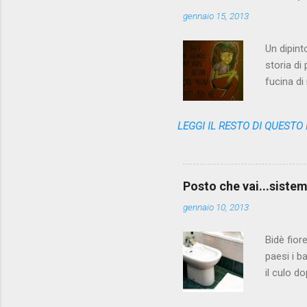
gennaio 15, 2013
Un dipint
storia di
fucina di
variopint
questa no
LEGGI IL RESTO DI QUESTO
l'appunto
ricerca d
queste pa
far due p
Posto che vai...sistema
No, PA è t
gennaio 10, 2013
Bidè fior
paesi i b
il culo d
poi getta
classiche