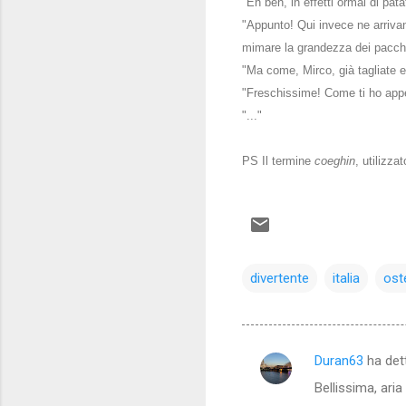
"Eh beh, in effetti ormai di pat
"Appunto! Qui invece ne arrivano
mimare la grandezza dei pacchi
"Ma come, Mirco, già tagliate 
"Freschissime! Come ti ho app
"..."
PS Il termine
coeghin
, utilizza
divertente
italia
ost
Duran63
ha det
C
Bellissima, ari
o