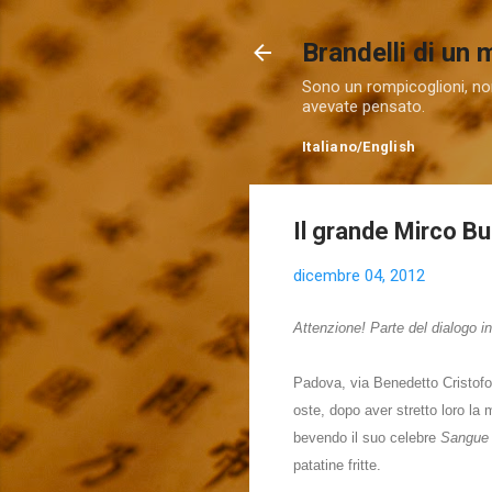
Brandelli di un
Sono un rompicoglioni, non
avevate pensato.
Italiano
/
English
Il grande Mirco Bu
dicembre 04, 2012
Attenzione! Parte del dialogo in
Padova, via Benedetto Cristofori
oste
, dopo ave
r stretto loro l
bevendo il suo celebre
Sangue 
patatine fritte.