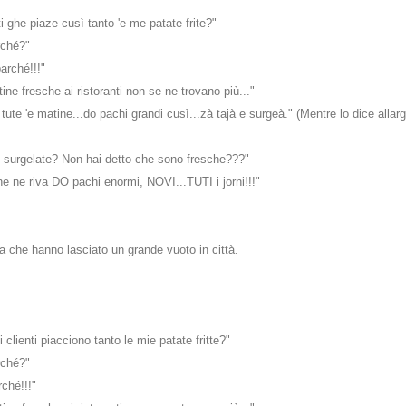
i ghe piaze cusì tanto 'e me patate frite?"
erché?"
parché!!!"
tine fresche ai ristoranti non se ne trovano più..."
ute 'e matine...do pachi grandi cusì...zà tajà e surgeà." (Mentre lo dice allar
e surgelate? Non hai detto che sono fresche???"
e ne riva DO pachi enormi, NOVI...TUTI i jorni!!!"
a che hanno lasciato un grande vuoto in città.
clienti piacciono tanto le mie patate fritte?"
perché?"
rché!!!"