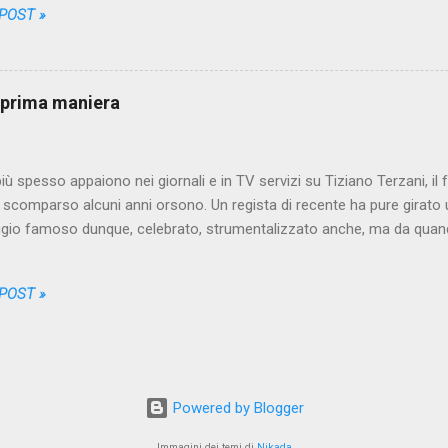
 POST »
 dei residui di merda si è accompagnata l'apparizione sulla carta d
a zona del corpo interessata all'operazione di levigatura è infatti piut
 del bidè non significa necessariamente che in quel posto non ci si lav
. Ecco appunto, sottolineo il prima . In Italia infatti per lavarci do
i prima maniera
re ...
ù spesso appaiono nei giornali e in TV servizi su Tiziano Terzani, il
, scomparso alcuni anni orsono. Un regista di recente ha pure girato u
gio famoso dunque, celebrato, strumentalizzato anche, ma da quando
 nel settembre 2001, quando arrivai in Asia - Terzani era pressoché 
italiano. Certo, c'era chi aveva letto qualche suo contributo sul Corrie
 POST »
a, ma a causa forse del fatto che aveva quasi sempre lavorato come 
 (Der Spiegel) non figurava tra le firme più famose in patria. Persino i
lmente e definitivamente celebre (Un indovino mi disse), pur essendo 
 anni novanta, non era ancora tra i titoli più venduti nelle librerie ital
 Nella sezione "viaggi in oriente" di ...
Powered by Blogger
Immagini dei temi di
Nikada