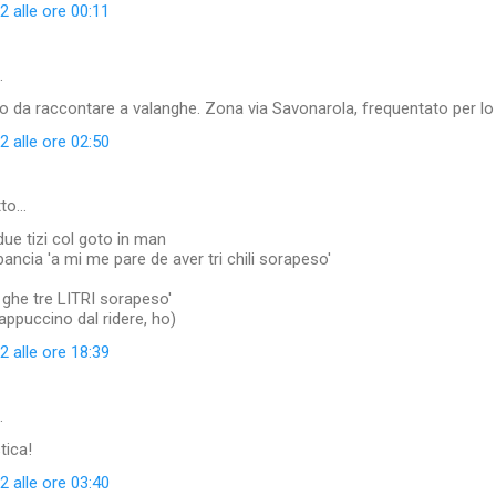
 alle ore 00:11
…
 da raccontare a valanghe. Zona via Savonarola, frequentato per lo piu
 alle ore 02:50
tto…
due tizi col goto in man
pancia 'a mi me pare de aver tri chili sorapeso'
e ghe tre LITRI sorapeso'
cappuccino dal ridere, ho)
 alle ore 18:39
…
tica!
 alle ore 03:40