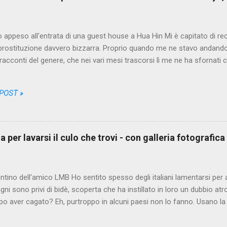
o appeso all'entrata di una guest house a Hua Hin Mi è capitato di re
 prostituzione davvero bizzarra. Proprio quando me ne stavo andando 
 racconti del genere, che nei vari mesi trascorsi lì me ne ha sfornati co
i da farmi credere che non sarebbe più stato possibile sorprendermi
n l'avevo mai sentita. Il protagonista anonimo, un puttaniere italian
 POST »
 chiameremo PA, da Puttaniere-Anonimo, un bel giorno scende dalla 
i ciò che i turisti della categoria a cui appartiene escono spesso a 
rti. Non è una missione tranquilla però, come qualcuno di noi potrebb
assi, imbattersi nella prima delle migliaia di occasioni offerte dalla ci
 per lavarsi il culo che trovi - con galleria fotografica
orturato dai dubbi, si arrovella pe...
entino dell'amico LMB Ho sentito spesso degli italiani lamentarsi per 
agni sono privi di bidè, scoperta che ha instillato in loro un dubbio atr
opo aver cagato? Eh, purtroppo in alcuni paesi non lo fanno. Usano la 
no, gettano, fino a quando l'ultimo rettangolino bianco che hanno uti
 tracce a frenata marroni. Purtroppo alle volte hanno dovuto grattar