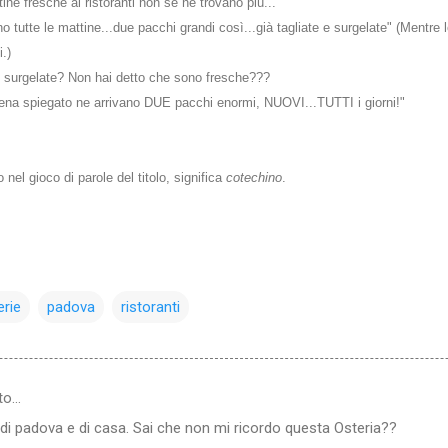
atine fresche ai ristoranti non se ne trovano più..."
 tutte le mattine...due pacchi grandi così...già tagliate e surgelate" (Mentre l
.)
e surgelate? Non hai detto che sono fresche???
ena spiegato ne arrivano DUE pacchi enormi, NUOVI...TUTTI i giorni!"
to nel gioco di parole del titolo, significa
cotechino
.
erie
padova
ristoranti
to…
a di padova e di casa. Sai che non mi ricordo questa Osteria??