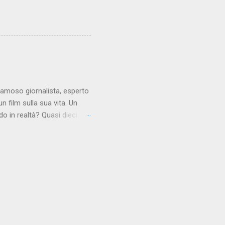
el rosso del sangue. La
tosto delicata. A volte però
i il sedere prima di alzarsi
bbiamo necessariamente
 famoso giornalista, esperto
n film sulla sua vita. Un
 in realtà? Quasi dieci
sconosciuto al grande
re della Sera o la
inviato di un giornale
l bestseller che lo avrebbe
in circolazione già dalla
iane al principio del nuovo