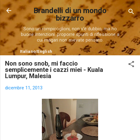
Passa ai contenuti principali
Brandelli di un mondo
bizzarro
Sono un rompicoglioni, non v'è dubbio, ma ho
buone intenzioni: proporre spunti di riflessione a
cui magari non avevate pensato.
Italiano
/
English
Non sono snob, mi faccio
semplicemente i cazzi miei - Kuala
Lumpur, Malesia
dicembre 11, 2013