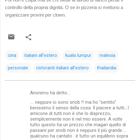
controllo della propria dignità. O se in pizzeria si mettono a
organizzare provini per clown.
cina
italiani all'estero
kuala lumpur
malesia
personale
ristoranti italiani all'estero
thailandia
Anonimo ha detto…
C
.... neppure io sono snob !! ma ho "sentito"
o
benissimo il senso della cosa. Il piacere a tutti , l
m
amicone di tutti non è che lo disprezzo,
semplicemente non è nel mio essere. A volte
m
tutto questo ha un prezzo che magari quello di
passare per snob non è neppure il più grande.....
e
qualcuno ha cantato : è tutto un equilibrio sopra
n