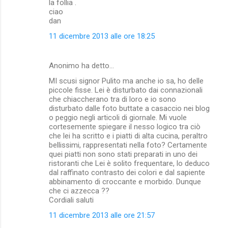
la follia .
ciao
t
dan
i
11 dicembre 2013 alle ore 18:25
Anonimo ha detto…
MI scusi signor Pulito ma anche io sa, ho delle
piccole fisse. Lei è disturbato dai connazionali
che chiaccherano tra di loro e io sono
disturbato dalle foto buttate a casaccio nei blog
o peggio negli articoli di giornale. Mi vuole
cortesemente spiegare il nesso logico tra ciò
che lei ha scritto e i piatti di alta cucina, peraltro
bellissimi, rappresentati nella foto? Certamente
quei piatti non sono stati preparati in uno dei
ristoranti che Lei è solito frequentare, lo deduco
dal raffinato contrasto dei colori e dal sapiente
abbinamento di croccante e morbido. Dunque
che ci azzecca ??
Cordiali saluti
11 dicembre 2013 alle ore 21:57