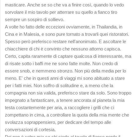
masticare. Anche se so che va a finire così, quando lo vedo
sorvolare il mio tavolo per atterrare su quello a fianco tiro
sempre un sospiro di sollievo.
A volte ho fatto delle eccezioni ovviamente, in Thailandia, in
Cina e in Malesia, e sono pure tornato a trovarli quei ristoratori.
Spesso però preferisco restare nell'anonimato. E ascoltare le
chiacchiere di chi è convinto che nessuno attorno capisca.
Certo, capita raramente di captare qualcosa di interessante, ma
di risate sotto i baffi me ne sono fatte molte. Non credo di
essere snob, e nemmeno stronzo. Non più della media per lo
meno. E' che in questi anni di viaggi mi sono abituato a stare
per i fatti miei. Non soffro di solitudine e, a meno che la
compagnia non sia valida, preferisco stare da solo. Sono troppo
impegnato a fantasticare, a tenere ancorata al pianeta la mia
testa costantemente per aria, a raccogliere i grilli che ci
zompettano in cima, a controllare la quota della mia mente che
svolazza soprappensiero, per dedicare del tempo alle
conversazioni di cortesia.
Poi non è colpa mia se chi siede al tavolo di fianco perde il