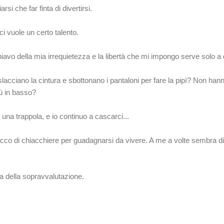
rsi che far finta di divertirsi.
ci vuole un certo talento.
chiavo della mia irrequietezza e la libertà che mi impongo serve solo a 
slacciano la cintura e sbottonano i pantaloni per fare la pipì? Non han
iù in basso?
una trappola, e io continuo a cascarci...
acco di chiacchiere per guadagnarsi da vivere. A me a volte sembra di
ia della sopravvalutazione.