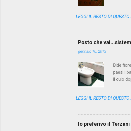
variopint
questa no
LEGGI IL RESTO DI QUESTO
l'appunto
ricerca d
queste pa
far due p
Posto che vai...sistema
No, PA è t
gennaio 10, 2013
Bidè fior
paesi i b
il culo d
poi getta
classiche
LEGGI IL RESTO DI QUESTO
scomparsa
cute nell
l'assenza
dal cesso
Io preferivo il Terzan
alzarci, fa