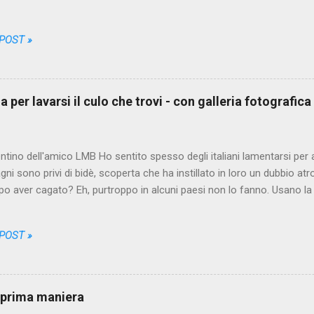
i da farmi credere che non sarebbe più stato possibile sorprendermi
n l'avevo mai sentita. Il protagonista anonimo, un puttaniere italian
 POST »
 chiameremo PA, da Puttaniere-Anonimo, un bel giorno scende dalla 
i ciò che i turisti della categoria a cui appartiene escono spesso a 
rti. Non è una missione tranquilla però, come qualcuno di noi potrebb
assi, imbattersi nella prima delle migliaia di occasioni offerte dalla ci
 per lavarsi il culo che trovi - con galleria fotografica
orturato dai dubbi, si arrovella pe...
entino dell'amico LMB Ho sentito spesso degli italiani lamentarsi per 
agni sono privi di bidè, scoperta che ha instillato in loro un dubbio atr
opo aver cagato? Eh, purtroppo in alcuni paesi non lo fanno. Usano la 
no, gettano, fino a quando l'ultimo rettangolino bianco che hanno uti
 tracce a frenata marroni. Purtroppo alle volte hanno dovuto grattar
 POST »
 dei residui di merda si è accompagnata l'apparizione sulla carta d
a zona del corpo interessata all'operazione di levigatura è infatti piut
 del bidè non significa necessariamente che in quel posto non ci si lav
. Ecco appunto, sottolineo il prima . In Italia infatti per lavarci do
i prima maniera
re ...