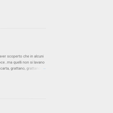
. Eppure una storia come
o in età avanzata che per
stanza del suo albergo alla
cercare quando sono da
e pensare. Non si tratta di
ttà e sbrigare la faccenda.
aver scoperto che in alcuni
oce...ma quelli non si lavano
carta, grattano, grattano, e
lizzato non presenta più le
e talmente tanto che alla
el rosso del sangue. La
tosto delicata. A volte però
i il sedere prima di alzarsi
bbiamo necessariamente