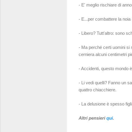
- E' meglio rischiare di annoia
- E...per combattere la noia 
- Libero? Tutt'altro: sono s
- Ma perché certi uomini si 
cerniera alcuni centimetri p
- Accidenti, questo mondo è 
- Li vedi quelli? Fanno un s
quattro chiacchiere.
- La delusione è spesso figl
Altri pensieri
qui
.