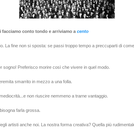
ri facciamo conto tondo e arriviamo a
cento
o. La fine non si sposta: se passi troppo tempo a preccuparti di com
 sogno! Preferisco morire così che vivere in quel modo.
eremita smarrito in mezzo a una folla.
 mediocrità...e non riuscire nemmeno a trarne vantaggio.
o bisogna farla grossa.
li artisti anche noi. La nostra forma creativa? Quella più rudimentale e