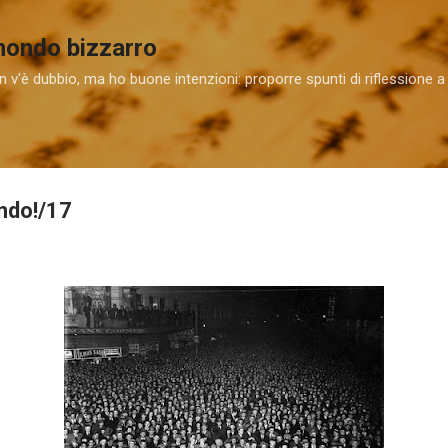
Passa ai contenuti principali
 mondo bizzarro
 v'è dubbio, ma ho buone intenzioni: proporre spunti di riflessione a
ondo!/17