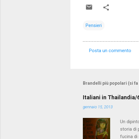
Pensieri
Posta un commento
C
o
m
m
Brandelli più popolari (si fa
e
Italiani in Thailandia
n
gennaio 15, 2013
t
i
Un dipint
storia di
fucina di