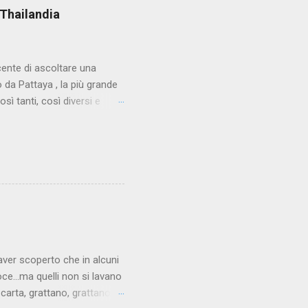
 Thailandia
cente di ascoltare una
da Pattaya , la più grande
sì tanti, così diversi e
. Eppure una storia come
o in età avanzata che per
stanza del suo albergo alla
cercare quando sono da
e pensare. Non si tratta di
ttà e sbrigare la faccenda.
aver scoperto che in alcuni
oce...ma quelli non si lavano
carta, grattano, grattano, e