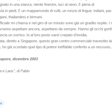
ato in una stanza, niente finestre, luci al neon.
piena di
È
ta in piedi.
un mappamondo di volti, un ronzio di lingue: indiani, pach
È
giani, thailandesi e birmani.
fficiale mi chiama e nel giro di un minuto sono già un gradito ospite. I
vranno aspettare ancora, aspettano da sempre. Hanno gli occhi gonfi
cia un sorriso. Io al loro posto sarei crepato d'invidia.
ata, diretto a Singapore, questo gran centro commerciale travestito d
, ho già scordato quel tipo di
potere
ineffabile conferito a
un nessuno..
gapore, dicembre 2003
a e Laos", di Fabio
re