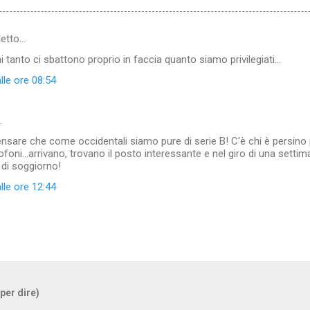
etto…
i tanto ci sbattono proprio in faccia quanto siamo privilegiati...
lle ore 08:54
…
nsare che come occidentali siamo pure di serie B! C'è chi è persino più
ofoni...arrivano, trovano il posto interessante e nel giro di una setti
di soggiorno!
lle ore 12:44
 per dire)