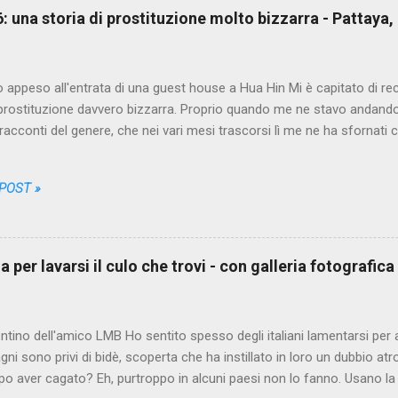
/6: una storia di prostituzione molto bizzarra - Pattaya,
o appeso all'entrata di una guest house a Hua Hin Mi è capitato di re
 prostituzione davvero bizzarra. Proprio quando me ne stavo andando 
 racconti del genere, che nei vari mesi trascorsi lì me ne ha sfornati co
i da farmi credere che non sarebbe più stato possibile sorprendermi
n l'avevo mai sentita. Il protagonista anonimo, un puttaniere italian
 POST »
 chiameremo PA, da Puttaniere-Anonimo, un bel giorno scende dalla 
i ciò che i turisti della categoria a cui appartiene escono spesso a 
rti. Non è una missione tranquilla però, come qualcuno di noi potrebb
assi, imbattersi nella prima delle migliaia di occasioni offerte dalla ci
 per lavarsi il culo che trovi - con galleria fotografica
orturato dai dubbi, si arrovella pe...
entino dell'amico LMB Ho sentito spesso degli italiani lamentarsi per 
agni sono privi di bidè, scoperta che ha instillato in loro un dubbio atr
opo aver cagato? Eh, purtroppo in alcuni paesi non lo fanno. Usano la 