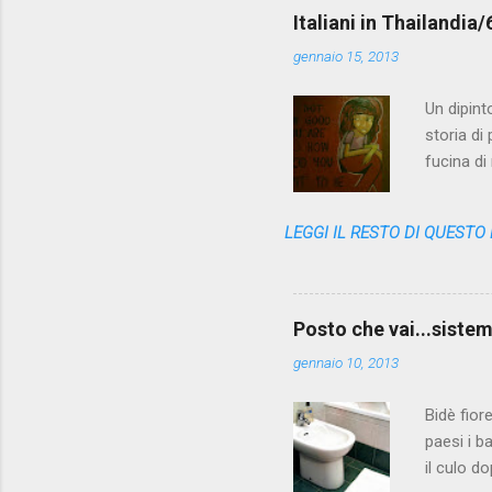
Italiani in Thailandia
gennaio 15, 2013
Un dipint
storia di
fucina di
variopint
questa no
LEGGI IL RESTO DI QUESTO
l'appunto
ricerca d
queste pa
far due p
Posto che vai...sistema
No, PA è t
gennaio 10, 2013
Bidè fior
paesi i b
il culo d