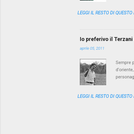
poi getta
classiche
LEGGI IL RESTO DI QUESTO
scomparsa
cute nell
l'assenza
dal cesso
Io preferivo il Terzan
alzarci, fa
aprile 05, 2011
Sempre pi
d'oriente
personag
anni fa -
pubblico 
LEGGI IL RESTO DI QUESTO
Repubblic
straniero
reso fina
metà degli
millennio.