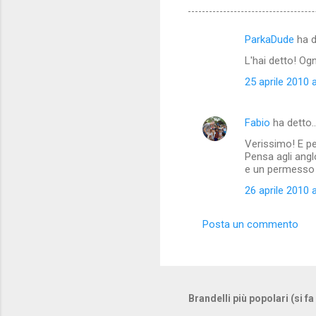
ParkaDude
ha d
C
L'hai detto! Ogn
o
25 aprile 2010 a
m
m
Fabio
ha detto
e
Verissimo! E pe
n
Pensa agli angl
t
e un permesso 
i
26 aprile 2010 a
Posta un commento
Brandelli più popolari (si fa