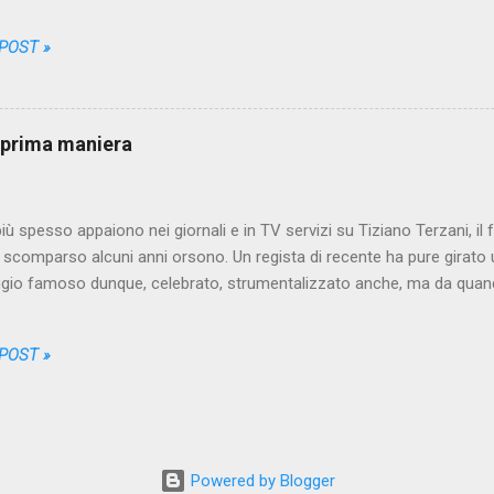
no, gettano, fino a quando l'ultimo rettangolino bianco che hanno uti
 tracce a frenata marroni. Purtroppo alle volte hanno dovuto grattar
 POST »
 dei residui di merda si è accompagnata l'apparizione sulla carta d
a zona del corpo interessata all'operazione di levigatura è infatti piut
 del bidè non significa necessariamente che in quel posto non ci si lav
. Ecco appunto, sottolineo il prima . In Italia infatti per lavarci do
i prima maniera
re ...
ù spesso appaiono nei giornali e in TV servizi su Tiziano Terzani, il
, scomparso alcuni anni orsono. Un regista di recente ha pure girato u
gio famoso dunque, celebrato, strumentalizzato anche, ma da quando
 nel settembre 2001, quando arrivai in Asia - Terzani era pressoché 
italiano. Certo, c'era chi aveva letto qualche suo contributo sul Corrie
 POST »
a, ma a causa forse del fatto che aveva quasi sempre lavorato come 
 (Der Spiegel) non figurava tra le firme più famose in patria. Persino i
lmente e definitivamente celebre (Un indovino mi disse), pur essendo 
 anni novanta, non era ancora tra i titoli più venduti nelle librerie ital
 Nella sezione "viaggi in oriente" di ...
Powered by Blogger