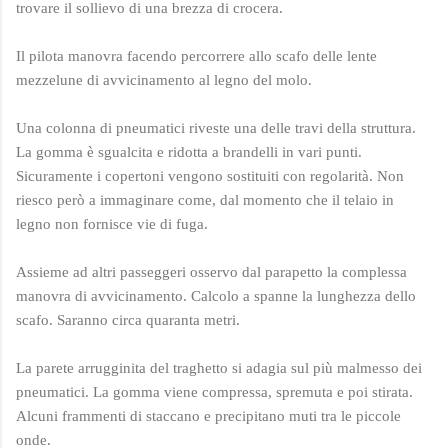
trovare il sollievo di una brezza di crocera.
Il pilota manovra facendo percorrere allo scafo delle lente
mezzelune di avvicinamento al legno del molo.
Una colonna di pneumatici riveste una delle travi della struttura.
La gomma è sgualcita e ridotta a brandelli in vari punti.
Sicuramente i copertoni vengono sostituiti con regolarità. Non
riesco però a immaginare come, dal momento che il telaio in
legno non fornisce vie di fuga.
Assieme ad altri passeggeri osservo dal parapetto la complessa
manovra di avvicinamento. Calcolo a spanne la lunghezza dello
scafo. Saranno circa quaranta metri.
La parete arrugginita del traghetto si adagia sul più malmesso dei
pneumatici. La gomma viene compressa, spremuta e poi stirata.
Alcuni frammenti di staccano e precipitano muti tra le piccole
onde.