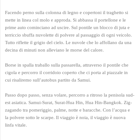
Facendo perno sulla colonna di legno e copertoni il traghetto si
mette in linea col molo e approda. Si abbassa il portellone e le
prime auto cominciano ad uscire. Sul pontile un blocco di juta e
terriccio sbuffa nuvolette di polvere al passaggio di ogni veicolo.
Tutto riflette il grigio del cielo. Le nuvole che lo affollano da una
decina di minuti non alleviano le morse del calore.
Borse in spalla traballo sulla passarella, attraverso il pontile che
cigola e percorro il corridoio coperto che ci porta al piazzale in
cui risaliremo sull’autobus partito da Samui.
Passo dopo passo, senza volare, percorro a ritroso la penisola sud-
est asiatica. Samui-Surat, Surat-Hua Hin, Hua Hin-Bangkok. Zig-
zagando tra pomeriggio, palme, notte e baracche. Con l’acqua e
la polvere sotto le scarpe. Il viaggio è noia, il viaggio è nuova
linfa vitale.