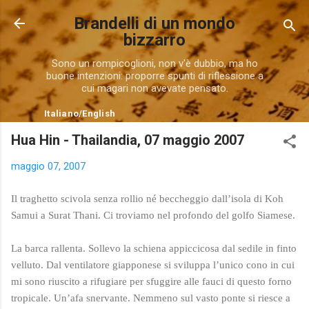
Passa ai contenuti principali
Brandelli di un mondo
bizzarro
Sono un rompicoglioni, non v'è dubbio, ma ho
buone intenzioni: proporre spunti di riflessione a
cui magari non avevate pensato.
Italiano
/
English
Hua Hin - Thailandia, 07 maggio 2007
maggio 07, 2007
Il traghetto scivola senza rollio né beccheggio dall’isola di Koh
Samui a Surat Thani. Ci troviamo nel profondo del golfo Siamese.
La barca rallenta. Sollevo la schiena appiccicosa dal sedile in finto
velluto. Dal ventilatore giapponese si sviluppa l’unico cono in cui
mi sono riuscito a rifugiare per sfuggire alle fauci di questo forno
tropicale. Un’afa snervante. Nemmeno sul vasto ponte si riesce a