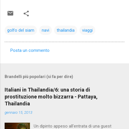
golfo del siam
navi
thailandia
viaggi
Posta un commento
C
o
m
Brandelli più popolari (si fa per dire)
m
e
Italiani in Thailandia/6: una storia di
prostituzione molto bizzarra - Pattaya,
n
Thailandia
t
gennaio 15, 2013
i
Un dipinto appeso all'entrata di una guest