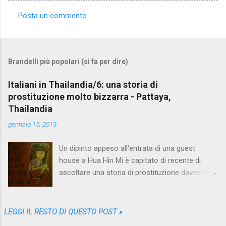
Posta un commento
C
o
m
Brandelli più popolari (si fa per dire)
m
e
Italiani in Thailandia/6: una storia di
prostituzione molto bizzarra - Pattaya,
n
Thailandia
t
gennaio 15, 2013
i
Un dipinto appeso all'entrata di una guest
house a Hua Hin Mi è capitato di recente di
ascoltare una storia di prostituzione davvero
bizzarra. Proprio quando me ne stavo andando
da Pattaya , la più grande fucina di racconti del
genere, che nei vari mesi trascorsi lì me ne ha
LEGGI IL RESTO DI QUESTO POST »
sfornati così tanti, così diversi e variopinti da