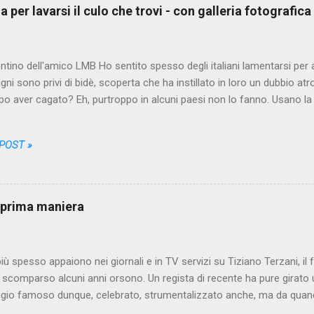
assi, imbattersi nella prima delle migliaia di occasioni offerte dalla ci
 per lavarsi il culo che trovi - con galleria fotografica
orturato dai dubbi, si arrovella pe...
entino dell'amico LMB Ho sentito spesso degli italiani lamentarsi per 
agni sono privi di bidè, scoperta che ha instillato in loro un dubbio atr
opo aver cagato? Eh, purtroppo in alcuni paesi non lo fanno. Usano la 
no, gettano, fino a quando l'ultimo rettangolino bianco che hanno uti
 tracce a frenata marroni. Purtroppo alle volte hanno dovuto grattar
 POST »
 dei residui di merda si è accompagnata l'apparizione sulla carta d
a zona del corpo interessata all'operazione di levigatura è infatti piut
 del bidè non significa necessariamente che in quel posto non ci si lav
. Ecco appunto, sottolineo il prima . In Italia infatti per lavarci do
i prima maniera
re ...
ù spesso appaiono nei giornali e in TV servizi su Tiziano Terzani, il
, scomparso alcuni anni orsono. Un regista di recente ha pure girato u
gio famoso dunque, celebrato, strumentalizzato anche, ma da quando
 nel settembre 2001, quando arrivai in Asia - Terzani era pressoché 