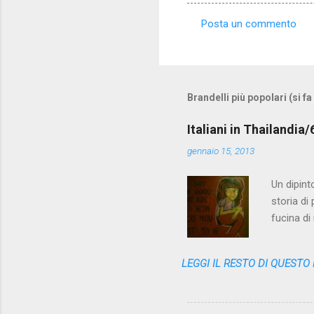
Posta un commento
C
o
m
m
Brandelli più popolari (si fa
e
Italiani in Thailandia
n
gennaio 15, 2013
t
i
Un dipint
storia di
fucina di
variopint
questa no
LEGGI IL RESTO DI QUESTO
l'appunto
ricerca d
queste pa