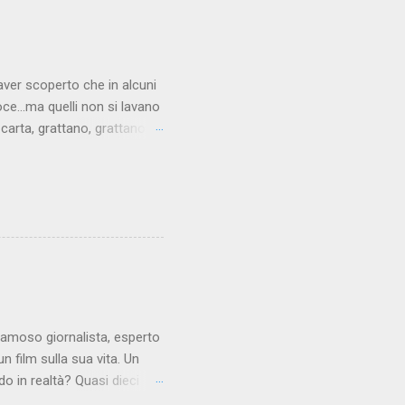
ttà e sbrigare la faccenda.
aver scoperto che in alcuni
oce...ma quelli non si lavano
carta, grattano, grattano, e
lizzato non presenta più le
e talmente tanto che alla
el rosso del sangue. La
tosto delicata. A volte però
i il sedere prima di alzarsi
bbiamo necessariamente
 famoso giornalista, esperto
n film sulla sua vita. Un
 in realtà? Quasi dieci
sconosciuto al grande