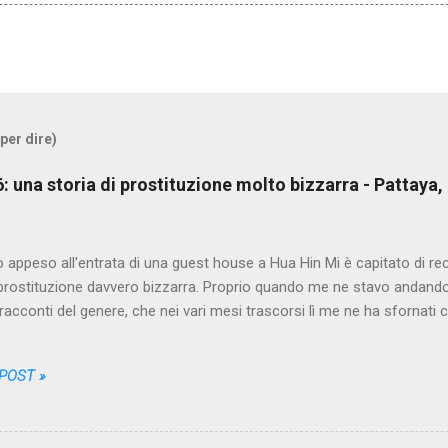
 per dire)
/6: una storia di prostituzione molto bizzarra - Pattaya,
o appeso all'entrata di una guest house a Hua Hin Mi è capitato di re
 prostituzione davvero bizzarra. Proprio quando me ne stavo andando 
 racconti del genere, che nei vari mesi trascorsi lì me ne ha sfornati co
i da farmi credere che non sarebbe più stato possibile sorprendermi
n l'avevo mai sentita. Il protagonista anonimo, un puttaniere italian
 POST »
 chiameremo PA, da Puttaniere-Anonimo, un bel giorno scende dalla 
i ciò che i turisti della categoria a cui appartiene escono spesso a 
rti. Non è una missione tranquilla però, come qualcuno di noi potrebb