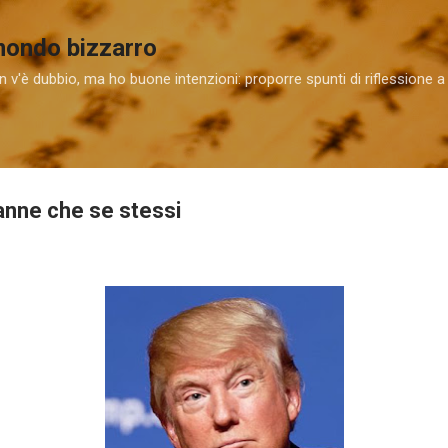
Passa ai contenuti principali
 mondo bizzarro
 v'è dubbio, ma ho buone intenzioni: proporre spunti di riflessione a
ranne che se stessi