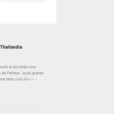
 Thailandia
cente di ascoltare una
da Pattaya , la più grande
sì tanti, così diversi e
. Eppure una storia come
o in età avanzata che per
stanza del suo albergo alla
cercare quando sono da
e pensare. Non si tratta di