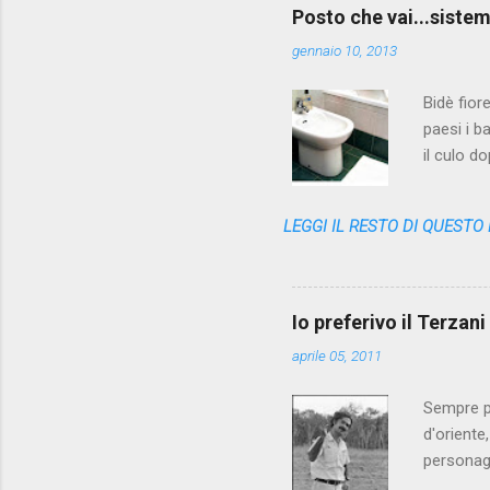
far due p
Posto che vai...sistema
No, PA è t
gennaio 10, 2013
Bidè fior
paesi i b
il culo d
poi getta
classiche
LEGGI IL RESTO DI QUESTO
scomparsa
cute nell
l'assenza
dal cesso
Io preferivo il Terzan
alzarci, fa
aprile 05, 2011
Sempre pi
d'oriente
personag
anni fa -