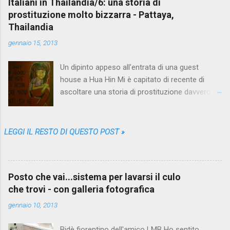
Italiani in Thailandia/6: una storia di
prostituzione molto bizzarra - Pattaya,
Thailandia
gennaio 15, 2013
Un dipinto appeso all'entrata di una guest
house a Hua Hin Mi è capitato di recente di
ascoltare una storia di prostituzione davvero
bizzarra. Proprio quando me ne stavo andando
da Pattaya , la più grande fucina di racconti del
genere, che nei vari mesi trascorsi lì me ne ha
LEGGI IL RESTO DI QUESTO POST »
sfornati così tanti, così diversi e variopinti da
farmi credere che non sarebbe più stato
possibile sorprendermi. Eppure una storia come
Posto che vai...sistema per lavarsi il culo
questa non l'avevo mai sentita. Il protagonista
che trovi - con galleria fotografica
anonimo, un puttaniere italiano in età avanzata
che per l'appunto chiameremo PA, da
gennaio 10, 2013
Puttaniere-Anonimo, un bel giorno scende dalla
stanza del suo albergo alla ricerca di ciò che i
Bidè fiorentino dell'amico LMB Ho sentito