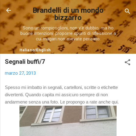
Passa ai contenuti principali
Brandelli di un mondo
bizzarro
Sono un rompicoglioni, non v'è dubbio, ma ho
buone intenzioni: proporre spunti di riflessione a
cui magari non avevate pensato.
Italiano
/
English
Segnali buffi/7
marzo 27, 2013
Spesso mi imbatto in segnali, cartelloni, scritte o etichette
divertenti. Quando capita mi assicuro sempre di non
andarmene senza una foto. Le propongo a rate anche qui.