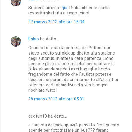
t
Sì, precisamente
qui
. Probabilmente quella
i
resterà imbattuta a lungo...ciao!
27 marzo 2013 alle ore 16:34
Fabio
ha detto…
Quando ho visto la corriera del Puttan tour
stavo seduto sul pick up diretto alla stazione
degli autobus, in attesa della partenza. Sono
sceso e gli sono corso dietro per scattare la
foto, abbandonando i miei bagagli a bordo,
fregandome del fatto che l'autista potesse
decidere di partire da un momento all'altro. Per
ottenere certi obbiettivi nella vita bisogna
rischiare tutto!
28 marzo 2013 alle ore 05:31
geofun13 ha detto…
e l'autista del pick up avrà pensato: "ma questo
scende per fotografare un bus??? farang