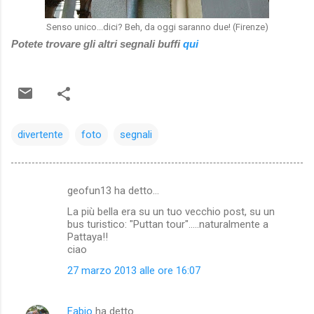
Senso unico...dici? Beh, da oggi saranno due! (Firenze)
Potete trovare gli altri segnali buffi
qui
divertente
foto
segnali
geofun13 ha detto…
C
La più bella era su un tuo vecchio post, su un
o
bus turistico: "Puttan tour".....naturalmente a
m
Pattaya!!
ciao
m
27 marzo 2013 alle ore 16:07
e
n
Fabio
ha detto…