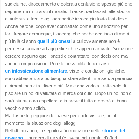
sudiciume, diroccamento e colorata confusione spesso più che
deprimermi mi tira su il morale. Il racket dei tassisti alle stazioni
di autobus e treni o agli aeroporti è invece piuttosto fastidioso.
Anche perché, dopo aver contrattato come uno strozzino per
farti fregare comunque, ti accorgi che poche centinaia di metri
più in là ci sono
quelli più onesti
a cui ovviamente non è
permesso andare ad aggredire chi è appena arrivato. Soluzione:
cercare appunto quelli onesti e contrattare, con decisione ma
anche comprensione. Pure le possibilità di beccarsi
un'intossicazione alimentare
, viste le condizioni igieniche,
sono abbastanza alte: bisogna stare attenti, ma senza paranoia,
altrimenti non ci si diverte più. Male che vada si tratta solo di
pisciare un po' di vellutata di merda col culo. Dopo un po' non ci
sarà più nulla da espellere, e in breve il tutto ritornerà al buon
vecchio stato solido.
Ma l'aspetto peggiore del paese per chi lo visita è, per il
momento, la situazione degli alloggi.
Nell'ultimo anno, in seguito all'introduzione delle
riforme del
governo
, il numero di turisti (e investitori, uomini d'affari,