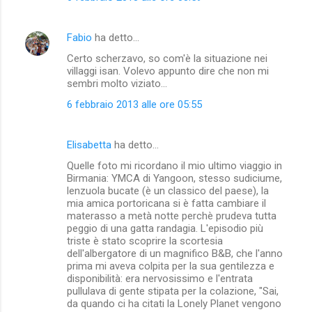
Fabio
ha detto…
Certo scherzavo, so com'è la situazione nei
villaggi isan. Volevo appunto dire che non mi
sembri molto viziato...
6 febbraio 2013 alle ore 05:55
Elisabetta
ha detto…
Quelle foto mi ricordano il mio ultimo viaggio in
Birmania: YMCA di Yangoon, stesso sudiciume,
lenzuola bucate (è un classico del paese), la
mia amica portoricana si è fatta cambiare il
materasso a metà notte perchè prudeva tutta
peggio di una gatta randagia. L'episodio più
triste è stato scoprire la scortesia
dell'albergatore di un magnifico B&B, che l'anno
prima mi aveva colpita per la sua gentilezza e
disponibilità: era nervosissimo e l'entrata
pullulava di gente stipata per la colazione, "Sai,
da quando ci ha citati la Lonely Planet vengono