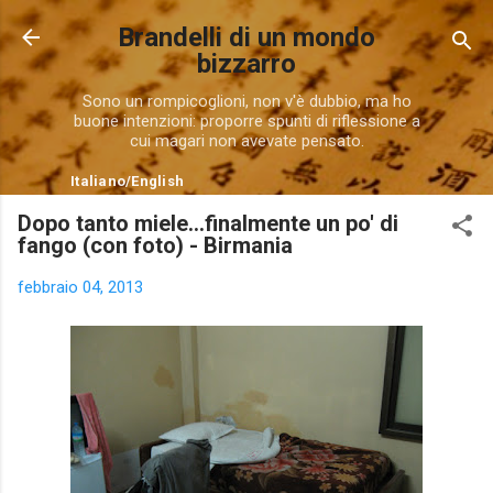
Passa ai contenuti principali
Brandelli di un mondo
bizzarro
Sono un rompicoglioni, non v'è dubbio, ma ho
buone intenzioni: proporre spunti di riflessione a
cui magari non avevate pensato.
Italiano
/
English
Dopo tanto miele...finalmente un po' di
fango (con foto) - Birmania
febbraio 04, 2013