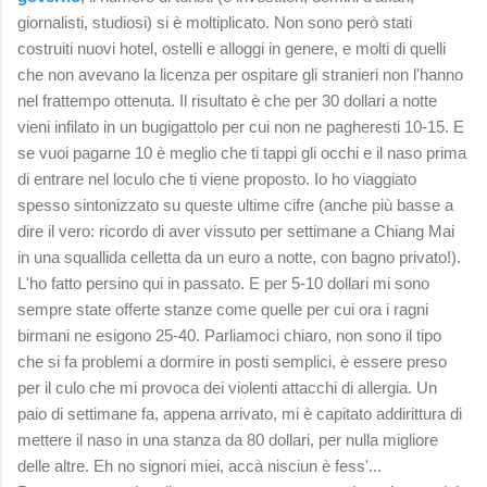
giornalisti, studiosi) si è moltiplicato. Non sono però stati
costruiti nuovi hotel, ostelli e alloggi in genere, e molti di quelli
che non avevano la licenza per ospitare gli stranieri non l'hanno
nel frattempo ottenuta. Il risultato è che per 30 dollari a notte
vieni infilato in un bugigattolo per cui non ne pagheresti 10-15. E
se vuoi pagarne 10 è meglio che ti tappi gli occhi e il naso prima
di entrare nel loculo che ti viene proposto. Io ho viaggiato
spesso sintonizzato su queste ultime cifre (anche più basse a
dire il vero: ricordo di aver vissuto per settimane a Chiang Mai
in una squallida celletta da un euro a notte, con bagno privato!).
L'ho fatto persino qui in passato. E per 5-10 dollari mi sono
sempre state offerte stanze come quelle per cui ora i ragni
birmani ne esigono 25-40. Parliamoci chiaro, non sono il tipo
che si fa problemi a dormire in posti semplici, è essere preso
per il culo che mi provoca dei violenti attacchi di allergia. Un
paio di settimane fa, appena arrivato, mi è capitato addirittura di
mettere il naso in una stanza da 80 dollari, per nulla migliore
delle altre. Eh no signori miei, accà nisciun è fess'...