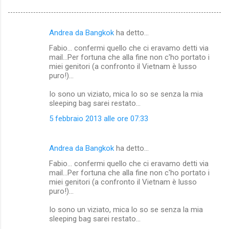
Andrea da Bangkok
ha detto…
C
Fabio... confermi quello che ci eravamo detti via
o
mail...Per fortuna che alla fine non c'ho portato i
m
miei genitori (a confronto il Vietnam è lusso
puro!)...
m
Io sono un viziato, mica lo so se senza la mia
e
sleeping bag sarei restato...
n
5 febbraio 2013 alle ore 07:33
t
i
Andrea da Bangkok
ha detto…
Fabio... confermi quello che ci eravamo detti via
mail...Per fortuna che alla fine non c'ho portato i
miei genitori (a confronto il Vietnam è lusso
puro!)...
Io sono un viziato, mica lo so se senza la mia
sleeping bag sarei restato...