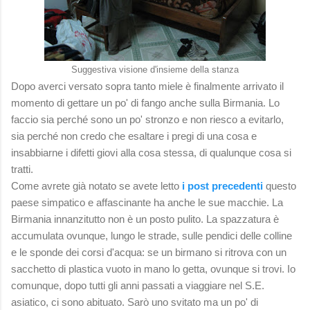
Suggestiva visione d'insieme della stanza
Dopo averci versato sopra tanto miele è finalmente arrivato il
momento di gettare un po' di fango anche sulla Birmania. Lo
faccio sia perché sono un po' stronzo e non riesco a evitarlo,
sia perché non credo che esaltare i pregi di una cosa e
insabbiarne i difetti giovi alla cosa stessa, di qualunque cosa si
tratti.
Come avrete già notato se avete letto
i post precedenti
questo
paese simpatico e affascinante ha anche le sue macchie. La
Birmania innanzitutto non è un posto pulito. La spazzatura è
accumulata ovunque, lungo le strade, sulle pendici delle colline
e le sponde dei corsi d'acqua: se un birmano si ritrova con un
sacchetto di plastica vuoto in mano lo getta, ovunque si trovi. Io
comunque, dopo tutti gli anni passati a viaggiare nel S.E.
asiatico, ci sono abituato. Sarò uno svitato ma un po' di