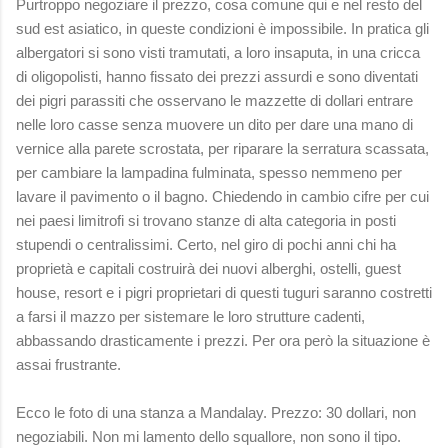
Purtroppo negoziare il prezzo, cosa comune qui e nel resto del
sud est asiatico, in queste condizioni è impossibile. In pratica gli
albergatori si sono visti tramutati, a loro insaputa, in una cricca
di oligopolisti, hanno fissato dei prezzi assurdi e sono diventati
dei pigri parassiti che osservano le mazzette di dollari entrare
nelle loro casse senza muovere un dito per dare una mano di
vernice alla parete scrostata, per riparare la serratura scassata,
per cambiare la lampadina fulminata, spesso nemmeno per
lavare il pavimento o il bagno. Chiedendo in cambio cifre per cui
nei paesi limitrofi si trovano stanze di alta categoria in posti
stupendi o centralissimi. Certo, nel giro di pochi anni chi ha
proprietà e capitali costruirà dei nuovi alberghi, ostelli, guest
house, resort e i pigri proprietari di questi tuguri saranno costretti
a farsi il mazzo per sistemare le loro strutture cadenti,
abbassando drasticamente i prezzi. Per ora però la situazione è
assai frustrante.
Ecco le foto di una stanza a Mandalay. Prezzo: 30 dollari, non
negoziabili. Non mi lamento dello squallore, non sono il tipo.