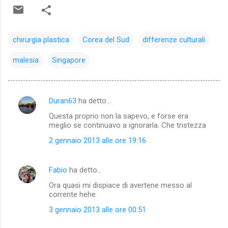
chirurgia plastica
Corea del Sud
differenze culturali
malesia
Singapore
Duran63
ha detto…
C
Questa proprio non la sapevo, e forse era
o
meglio se continuavo a ignorarla. Che tristezza
m
2 gennaio 2013 alle ore 19:16
m
e
Fabio
ha detto…
n
Ora quasi mi dispiace di avertene messo al
t
corrente hehe
i
3 gennaio 2013 alle ore 00:51