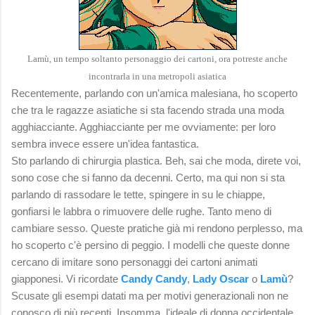
Lam
ù
, un
tempo soltanto personaggio dei cartoni,
ora p
otreste anche
incontrarla
in u
na metropoli asiatica
Recentemente, parlando con un'amica malesiana, ho scoperto
che tra le ragazze asiatiche si sta facendo strada una moda
agghiacciante. Agghiacciante per me ovviamente: per loro
sembra invece essere un'idea fantastica.
Sto parlando di chirurgia plastica. Beh, sai che moda, direte voi,
sono cose che si fanno da decenni. Certo, ma qui non si sta
parlando di rassodare le tette, spingere in su le chiappe,
gonfiarsi le labbra o rimuovere delle rughe. Tanto meno di
cambiare sesso. Queste pratiche già mi rendono perplesso, ma
ho scoperto c'è persino di peggio. I modelli che queste donne
cercano di imitare sono personaggi dei cartoni animati
giapponesi. Vi ricordate
Candy Candy
,
Lady Oscar
o
Lamù
?
Scusate gli esempi datati ma per motivi generazionali non ne
conosco di più recenti. Insomma, l'ideale di donna occidentale