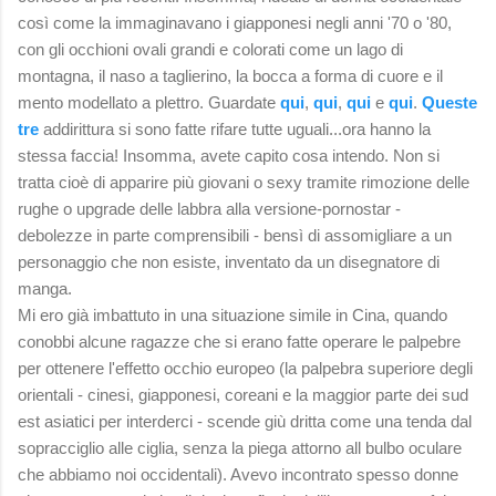
così come la immaginavano i giapponesi negli anni '70 o '80,
con gli occhioni ovali grandi e colorati come un lago di
montagna, il naso a taglierino, la bocca a forma di cuore e il
mento modellato a plettro. Guardate
qui
,
qui
,
qui
e
qui
.
Queste
tre
addirittura si sono fatte rifare tutte uguali...ora hanno la
stessa faccia! Insomma, avete capito cosa intendo. Non si
tratta cioè di apparire più giovani o sexy tramite rimozione delle
rughe o upgrade delle labbra alla versione-pornostar -
debolezze in parte comprensibili - bensì di assomigliare a un
personaggio che non esiste, inventato da un disegnatore di
manga.
Mi ero già imbattuto in una situazione simile in Cina, quando
conobbi alcune ragazze che si erano fatte operare le palpebre
per ottenere l'effetto occhio europeo (la palpebra superiore degli
orientali - cinesi, giapponesi, coreani e la maggior parte dei sud
est asiatici per interderci - scende giù dritta come una tenda dal
sopracciglio alle ciglia, senza la piega attorno all bulbo oculare
che abbiamo noi occidentali). Avevo incontrato spesso donne