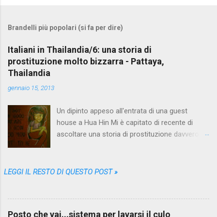
Brandelli più popolari (si fa per dire)
Italiani in Thailandia/6: una storia di
prostituzione molto bizzarra - Pattaya,
Thailandia
gennaio 15, 2013
Un dipinto appeso all'entrata di una guest
house a Hua Hin Mi è capitato di recente di
ascoltare una storia di prostituzione davvero
bizzarra. Proprio quando me ne stavo andando
da Pattaya , la più grande fucina di racconti del
genere, che nei vari mesi trascorsi lì me ne ha
LEGGI IL RESTO DI QUESTO POST »
sfornati così tanti, così diversi e variopinti da
farmi credere che non sarebbe più stato
possibile sorprendermi. Eppure una storia come
Posto che vai...sistema per lavarsi il culo
questa non l'avevo mai sentita. Il protagonista