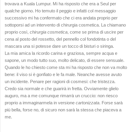
trovava a Kuala Lumpur. Mi ha risposto che era a Seul per
qualche giorno. Ho temuto il peggio e infatti col messaggio
successivo mi ha confermato che ci era andata proprio per
sottoporsi ad un intervento di chirurgia cosmetica. La chiamano
proprio così,
chirurgia cosmetica
, come se prima di uscire per
cena al posto del rossetto, del pennello col fondotinta o del
mascara una si potesse dare un tocco di bisturi o siringa.
La mia amica la ricordo carina e graziosa, sempre acqua e
sapone, un modo tutto suo, molto delicato, di essere sensuale.
Quando le ho chiesto come sta mi ha risposto che non va molto
bene: il viso si è gonfiato e le fa male. Neanche avesse avuto
un incidente. Penare per ragioni di cosmesi: che tristezza.
Credo sia normale e che guarirà in fretta. Ovviamente glielo
auguro, ma a me comunque rimarrà un cruccio: non riesco
proprio a immaginarmela in versione
cartonizzata
. Forse sarà
più bella, forse no, di sicuro non sarà la stessa che piaceva a
me.