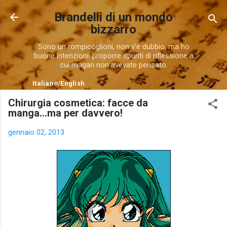
Passa ai contenuti principali
Brandelli di un mondo
bizzarro
Sono un rompicoglioni, non v'è dubbio, ma ho
buone intenzioni: proporre spunti di riflessione a
cui magari non avevate pensato.
Italiano
/
English
Chirurgia cosmetica: facce da
manga...ma per davvero!
gennaio 02, 2013