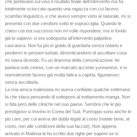
che portavano sul viso il risultato finale dell'intervento ma fui
totalmente scioccato quando una ragazza con cui facevo
scambio linguistico, e che avevo sempre visto al naturale, mi si
presentò con due cerottoni sotto le sopracciglia. Quando le
chiesi cos'era successo non mi volle rispondere, ma in fondo
già lo sapevo: si era sottoposta all'intervento palpebra-
caucasica. Non fui più in grado di guardarla senza notarlo e
perdermi in pensieri turbati, dimenticandomi di ascoltare cosa
mi stava dicendo. Fu un dramma della comunicazione: lei
parlava solo cinese, con un marcato accento yunnanese, e io
normalmente facevo già molta fatica a capirla, figuriamoci
senza ascoltarla.
La mia amica malesiana mi aveva confidato qualche settimana
fa che stava pensando di sottoporsi al trattamento-manga. Non
si fida però delle cliniche nel suo paese. Sembra che le più
prestigiose si trovino in Corea del Sud. Purtroppo sono anche le
più care, per cui aveva dei dubbi legati al costo (notate bene, al
costo, non alle condizioni della sua faccia!). Non appena
arrivato in Malesia le ho scritto due righe per sapere se si