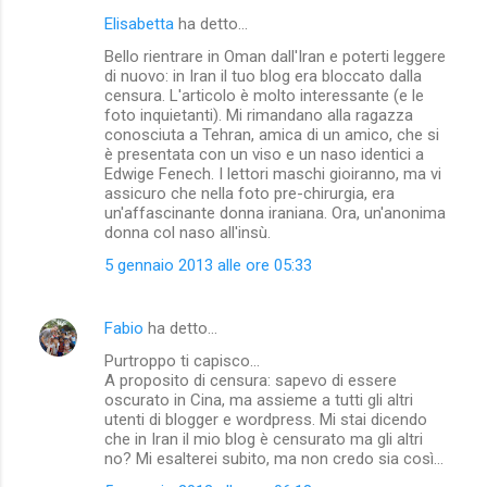
Elisabetta
ha detto…
Bello rientrare in Oman dall'Iran e poterti leggere
di nuovo: in Iran il tuo blog era bloccato dalla
censura. L'articolo è molto interessante (e le
foto inquietanti). Mi rimandano alla ragazza
conosciuta a Tehran, amica di un amico, che si
è presentata con un viso e un naso identici a
Edwige Fenech. I lettori maschi gioiranno, ma vi
assicuro che nella foto pre-chirurgia, era
un'affascinante donna iraniana. Ora, un'anonima
donna col naso all'insù.
5 gennaio 2013 alle ore 05:33
Fabio
ha detto…
Purtroppo ti capisco...
A proposito di censura: sapevo di essere
oscurato in Cina, ma assieme a tutti gli altri
utenti di blogger e wordpress. Mi stai dicendo
che in Iran il mio blog è censurato ma gli altri
no? Mi esalterei subito, ma non credo sia così...