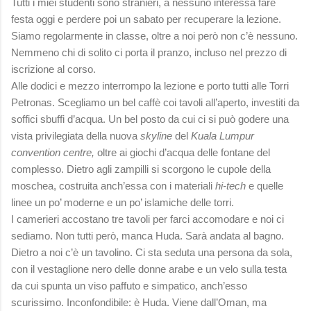
Tutti i miei studenti sono stranieri, a nessuno interessa fare
festa oggi e perdere poi un sabato per recuperare la lezione.
Siamo regolarmente in classe, oltre a noi però non c’è nessuno.
Nemmeno chi di solito ci porta il pranzo, incluso nel prezzo di
iscrizione al corso.
Alle dodici e mezzo interrompo la lezione e porto tutti alle Torri
Petronas. Scegliamo un bel caffè coi tavoli all’aperto, investiti da
soffici sbuffi d’acqua. Un bel posto da cui ci si può godere una
vista privilegiata della nuova
skyline
del
Kuala Lumpur
convention centre,
oltre ai giochi d’acqua delle fontane del
complesso. Dietro agli zampilli si scorgono le cupole della
moschea, costruita anch’essa con i materiali
hi-tech
e quelle
linee un po’ moderne e un po’ islamiche delle torri.
I camerieri accostano tre tavoli per farci accomodare e noi ci
sediamo. Non tutti però, manca Huda. Sarà andata al bagno.
Dietro a noi c’è un tavolino. Ci sta seduta una persona da sola,
con il vestaglione nero delle donne arabe e un velo sulla testa
da cui spunta un viso paffuto e simpatico, anch’esso
scurissimo. Inconfondibile: è Huda. Viene dall’Oman, ma