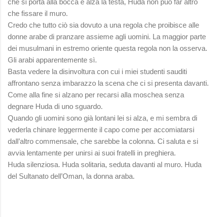
che si porta alla bocca e alza la testa, Huda non può far altro
che fissare il muro.
Credo che tutto ciò sia dovuto a una regola che proibisce alle
donne arabe di pranzare assieme agli uomini. La maggior parte
dei musulmani in estremo oriente questa regola non la osserva.
Gli arabi apparentemente sì.
Basta vedere la disinvoltura con cui i miei studenti sauditi
affrontano senza imbarazzo la scena che ci si presenta davanti.
Come alla fine si alzano per recarsi alla moschea senza
degnare Huda di uno sguardo.
Quando gli uomini sono già lontani lei si alza, e mi sembra di
vederla chinare leggermente il capo come per accomiatarsi
dall’altro commensale, che sarebbe la colonna. Ci saluta e si
avvia lentamente per unirsi ai suoi fratelli in preghiera.
Huda silenziosa. Huda solitaria, seduta davanti al muro. Huda
del Sultanato dell’Oman, la donna araba.