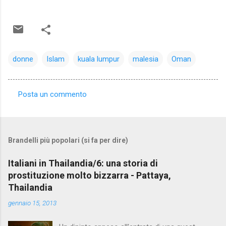
donne
Islam
kuala lumpur
malesia
Oman
Posta un commento
C
o
m
Brandelli più popolari (si fa per dire)
m
e
Italiani in Thailandia/6: una storia di
prostituzione molto bizzarra - Pattaya,
n
Thailandia
t
gennaio 15, 2013
i