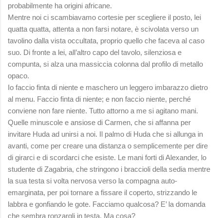
probabilmente ha origini africane.
Mentre noi ci scambiavamo cortesie per scegliere il posto, lei
quatta quatta, attenta a non farsi notare, è scivolata verso un
tavolino dalla vista occultata, proprio quello che faceva al caso
suo. Di fronte a lei, all’altro capo del tavolo, silenziosa e
compunta, si alza una massiccia colonna dal profilo di metallo
opaco.
Io faccio finta di niente e maschero un leggero imbarazzo dietro
al menu. Faccio finta di niente; e non faccio niente, perché
conviene non fare niente. Tutto attorno a me si agitano mani.
Quelle minuscole e ansiose di Carmen, che si affanna per
invitare Huda ad unirsi a noi. Il palmo di Huda che si allunga in
avanti, come per creare una distanza o semplicemente per dire
di girarci e di scordarci che esiste. Le mani forti di Alexander, lo
studente di Zagabria, che stringono i braccioli della sedia mentre
la sua testa si volta nervosa verso la compagna auto-
emarginata, per poi tornare a fissare il coperto, strizzando le
labbra e gonfiando le gote. Facciamo qualcosa? E’ la domanda
che sembra ronzargli in testa. Ma cosa?