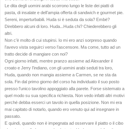
Le dita degli uomini arabi scorrono lungo le liste dei piatti di
pasta, di insalate e dell’ampia offerta di sandwich e gourmet pie.
Sereni, imperturbabili. Huda si è seduta da sola? Embè?
Direbbero alcuni di loro. Huda...Huda chi? Chiederebbero gli
altri.
Non c’è molto di cui stupirsi. Io mi ero anzi sorpreso quando
l’avevo vista seguirci verso l’ascensore. Ma come, tutto ad un
tratto decide di mangiare con noi?
Ogni giorno infatti, mentre pranzo assieme ad Alexander il
croato e Jerry l’indiano, con gli uomini arabi seduti tra loro,
Huda, quando non mangia assieme a Carmen, se ne sta da
sola. Fin dal primo giorno del corso ha individuato il suo posto
presso l’unico tavolino appoggiato alla parete. Forse sistemato a
quel modo su sua specifica richiesta. Non vedo infatti altri motivi
perché debba esserci un tavolo in quella posizione. Non mi era
mai capitato di notarlo, quando ero venuto qui ad insegnare in
passato.
E quindi, quando non è impegnata ad osservare il piatto o il cibo