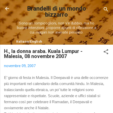
Passa ai contenuti principali
Brandelli di un mondo
bizzarro
Sono un rompicoglioni, non v'è dubbio, ma ho
buone intenzioni: proporre spunti di riflessione a
cui magari non avevate pensato.
Italiano
/
English
H., la donna araba. Kuala Lumpur -
Malesia, 08 novembre 2007
novembre 09, 2007
E’ giorno di festa in Malesia. Il Deepavali è una delle occorrenze
più importanti nel calendario della comunità hindu. In Malesia,
tralasciando quella ebraica, un po’ tutte le religioni sono
rappresentate e rispettate. Scuole, aziende e uffici statali si
fermano così per celebrare il Ramadan, il Deepavali e
ovviamente anche il Natale.