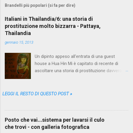
m
Brandelli più popolari (si fa per dire)
m
e
Italiani in Thailandia/6: una storia di
prostituzione molto bizzarra - Pattaya,
n
Thailandia
t
gennaio 15, 2013
i
Un dipinto appeso all'entrata di una guest
house a Hua Hin Mi è capitato di recente di
ascoltare una storia di prostituzione davvero
bizzarra. Proprio quando me ne stavo andando
da Pattaya , la più grande fucina di racconti del
genere, che nei vari mesi trascorsi lì me ne ha
LEGGI IL RESTO DI QUESTO POST »
sfornati così tanti, così diversi e variopinti da
farmi credere che non sarebbe più stato
possibile sorprendermi. Eppure una storia come
Posto che vai...sistema per lavarsi il culo
questa non l'avevo mai sentita. Il protagonista
che trovi - con galleria fotografica
anonimo, un puttaniere italiano in età avanzata