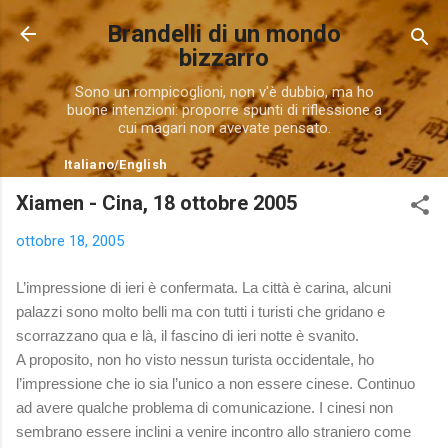
Passa ai contenuti principali
Brandelli di un mondo
bizzarro
Sono un rompicoglioni, non v'è dubbio, ma ho
buone intenzioni: proporre spunti di riflessione a
cui magari non avevate pensato.
Italiano
/
English
Xiamen - Cina, 18 ottobre 2005
ottobre 18, 2005
L’impressione di ieri è confermata. La città è carina, alcuni
palazzi sono molto belli ma con tutti i turisti che gridano e
scorrazzano qua e là, il fascino di ieri notte è svanito.
A proposito, non ho visto nessun turista occidentale, ho
l’impressione che io sia l’unico a non essere cinese. Continuo
ad avere qualche problema di comunicazione. I cinesi non
sembrano essere inclini a venire incontro allo straniero come