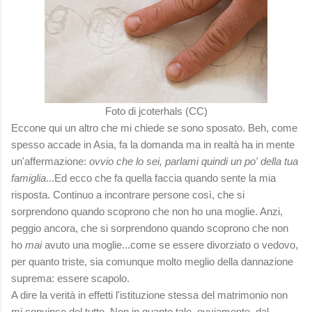
Foto di jcoterhals (CC)
Eccone qui un altro che mi chiede se sono sposato. Beh, come
spesso accade in Asia, fa la domanda ma in realtà ha in mente
un'affermazione:
ovvio che lo sei, parlami quindi un po' della tua
famiglia
...Ed ecco che fa quella faccia quando sente la mia
risposta. Continuo a incontrare persone così, che si
sorprendono quando scoprono che non ho una moglie. Anzi,
peggio ancora, che si sorprendono quando scoprono che non
ho
mai
avuto una moglie...come se essere divorziato o vedovo,
per quanto triste, sia comunque molto meglio della dannazione
suprema: essere scapolo.
A dire la verità in effetti l'istituzione stessa del matrimonio non
mi convince del tutto. Non in quanto tale, ovviamente, dal