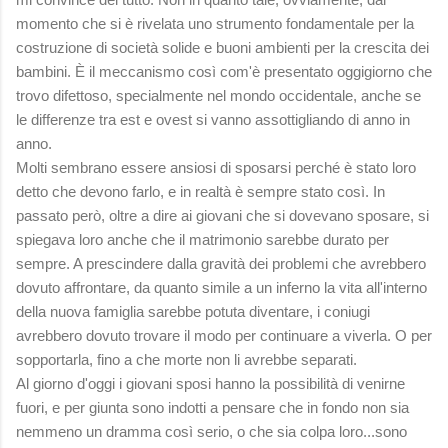
momento che si è rivelata uno strumento fondamentale per la
costruzione di società solide e buoni ambienti per la crescita dei
bambini. È il meccanismo così com'è presentato oggigiorno che
trovo difettoso, specialmente nel mondo occidentale, anche se
le differenze tra est e ovest si vanno assottigliando di anno in
anno.
Molti sembrano essere ansiosi di sposarsi perché è stato loro
detto che devono farlo, e in realtà è sempre stato così. In
passato però, oltre a dire ai giovani che si dovevano sposare, si
spiegava loro anche che il matrimonio sarebbe durato per
sempre. A prescindere dalla gravità dei problemi che avrebbero
dovuto affrontare, da quanto simile a un inferno la vita all'interno
della nuova famiglia sarebbe potuta diventare, i coniugi
avrebbero dovuto trovare il modo per continuare a viverla. O per
sopportarla, fino a che morte non li avrebbe separati.
Al giorno d'oggi i giovani sposi hanno la possibilità di venirne
fuori, e per giunta sono indotti a pensare che in fondo non sia
nemmeno un dramma così serio, o che sia colpa loro...sono