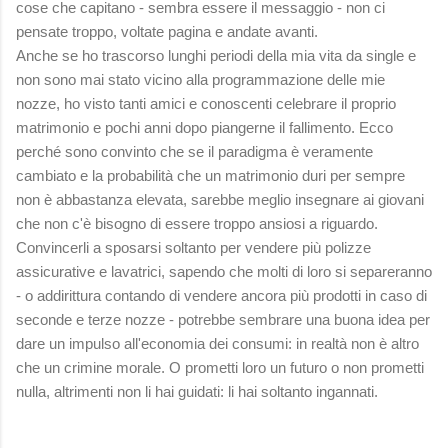
cose che capitano - sembra essere il messaggio - non ci
pensate troppo, voltate pagina e andate avanti.
Anche se ho trascorso lunghi periodi della mia vita da single e
non sono mai stato vicino alla programmazione delle mie
nozze, ho visto tanti amici e conoscenti celebrare il proprio
matrimonio e pochi anni dopo piangerne il fallimento. Ecco
perché sono convinto che se il paradigma è veramente
cambiato e la probabilità che un matrimonio duri per sempre
non è abbastanza elevata, sarebbe meglio insegnare ai giovani
che non c'è bisogno di essere troppo ansiosi a riguardo.
Convincerli a sposarsi soltanto per vendere più polizze
assicurative e lavatrici, sapendo che molti di loro si separeranno
- o addirittura contando di vendere ancora più prodotti in caso di
seconde e terze nozze - potrebbe sembrare una buona idea per
dare un impulso all'economia dei consumi: in realtà non è altro
che un crimine morale. O prometti loro un futuro o non prometti
nulla, altrimenti non li hai guidati: li hai soltanto ingannati.