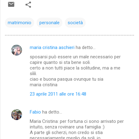
matrimonio
personale
società
maria cristina aschieri
ha detto…
C
sposarsi può essere un male necessario per
o
capire quanto si sta bene soli.
m
certo a non tutti piace la solitudine, ma a me
sìììì.
m
ciao e buona pasqua ovunque tu sia
maria cristina
e
n
23 aprile 2011 alle ore 16:48
t
i
Fabio
ha detto…
Maria Cristina: per fortuna ci sono arrivato per
intuito, senza rovinare una famiglia :)
A parte gli scherzi, non credo si stia
necessariamente meglio da soli, io