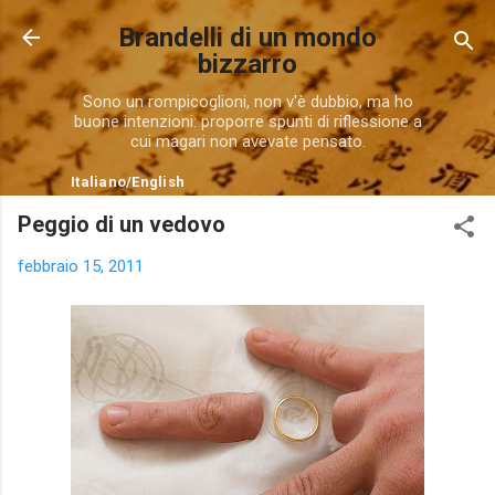
Passa ai contenuti principali
Brandelli di un mondo
bizzarro
Sono un rompicoglioni, non v'è dubbio, ma ho
buone intenzioni: proporre spunti di riflessione a
cui magari non avevate pensato.
Italiano
/
English
Peggio di un vedovo
febbraio 15, 2011