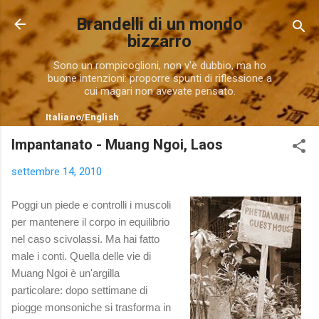
Passa ai contenuti principali
Brandelli di un mondo
bizzarro
Sono un rompicoglioni, non v'è dubbio, ma ho
buone intenzioni: proporre spunti di riflessione a
cui magari non avevate pensato.
Italiano
/
English
Impantanato - Muang Ngoi, Laos
settembre 14, 2010
Poggi un piede e controlli i muscoli
per mantenere il corpo in equilibrio
nel caso scivolassi. Ma hai fatto
male i conti. Quella delle vie di
Muang Ngoi è un'argilla
particolare: dopo settimane di
piogge monsoniche si trasforma in