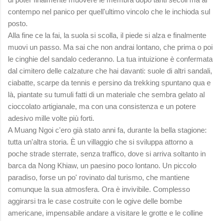
contempo nel panico per quell'ultimo vincolo che le inchioda sul
posto.
Alla fine ce la fai, la suola si scolla, il piede si alza e finalmente
muovi un passo. Ma sai che non andrai lontano, che prima o poi
le cinghie del sandalo cederanno. La tua intuizione è confermata
dal cimitero delle calzature che hai davanti: suole di altri sandali,
ciabatte, scarpe da tennis e persino da trekking spuntano qua e
là, piantate su tumuli fatti di un materiale che sembra gelato al
cioccolato artigianale, ma con una consistenza e un potere
adesivo mille volte più forti.
A Muang Ngoi c'ero già stato anni fa, durante la bella stagione:
tutta un'altra storia. È un villaggio che si sviluppa attorno a
poche strade sterrate, senza traffico, dove si arriva soltanto in
barca da Nong Khiaw, un paesino poco lontano. Un piccolo
paradiso, forse un po' rovinato dal turismo, che mantiene
comunque la sua atmosfera. Ora è invivibile. Complesso
aggirarsi tra le case costruite con le ogive delle bombe
americane, impensabile andare a visitare le grotte e le colline