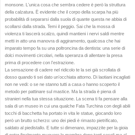
monsone. L'unica cosa che sembra cedere è però la struttura
della calzatura. È evidente che il corpo della scarpa ha più
probabilità di separarsi dalla suola di quante questa ne abbia di
scollarsi dalla strada. Temi il peggio. Sai che la mossa di
violenza ti lascerà scalzo, quindi mantieni i nervi saldi mentre
metti in atto una manovra di aggiramento, qualcosa che hai
imparato tempo fa su una poltroncina da dentista: una serie di
dolci movimenti circolari, nella speranza di allentare la presa
prima di procedere con l'estrazione.
La sensazione di cadere nel ridicolo te la sei già scrollata di
dosso quando ti sei dato un'occhiata attorno. Di laotiani incagliati
non ne vedi: o se ne stanno tutti a casa o hanno scoperto il
metodo per pattinare sul mastice. Ma la strada è piena di
stranieri nella tua stessa situazione. La scena ti fa pensare alla
sala di un museo in cui una qualche Fata Turchina con degli abili
tocchi di bacchetta ha portato in vita le statue, giocando loro
però un brutto scherzo: uno dei piedi è rimasto pietrificato,
saldato al piedistallo. E tutte si dimenano, impazzite per la gioia
di poter finalmente muovere le membra dopo tanti secoli ma al