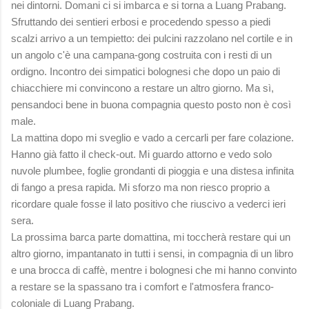
nei dintorni. Domani ci si imbarca e si torna a Luang Prabang.
Sfruttando dei sentieri erbosi e procedendo spesso a piedi
scalzi arrivo a un tempietto: dei pulcini razzolano nel cortile e in
un angolo c'è una campana-gong costruita con i resti di un
ordigno. Incontro dei simpatici bolognesi che dopo un paio di
chiacchiere mi convincono a restare un altro giorno. Ma sì,
pensandoci bene in buona compagnia questo posto non è così
male.
La mattina dopo mi sveglio e vado a cercarli per fare colazione.
Hanno già fatto il check-out. Mi guardo attorno e vedo solo
nuvole plumbee, foglie grondanti di pioggia e una distesa infinita
di fango a presa rapida. Mi sforzo ma non riesco proprio a
ricordare quale fosse il lato positivo che riuscivo a vederci ieri
sera.
La prossima barca parte domattina, mi toccherà restare qui un
altro giorno, impantanato in tutti i sensi, in compagnia di un libro
e una brocca di caffè, mentre i bolognesi che mi hanno convinto
a restare se la spassano tra i comfort e l'atmosfera franco-
coloniale di Luang Prabang.