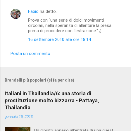
t
Fabio
ha detto…
i
Prova con "una serie di dolci movimenti
circolari, nella speranza di allentare la presa
prima di procedere con l'estrazione." ;)
16 settembre 2010 alle ore 18:14
Posta un commento
Brandelli più popolari (si fa per dire)
Italiani in Thailandia/6: una storia di
prostituzione molto bizzarra - Pattaya,
Thailandia
gennaio 15, 2013
Un dipinto appeso all'entrata di una guest