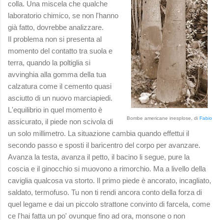
colla. Una miscela che qualche
laboratorio chimico, se non l'hanno
già fatto, dovrebbe analizzare.
Il problema non si presenta al
momento del contatto tra suola e
terra, quando la poltiglia si
avvinghia alla gomma della tua
calzatura come il cemento quasi
asciutto di un nuovo marciapiedi.
L'equilibrio in quel momento è
Bombe americane inesplose, di
Fabio
assicurato, il piede non scivola di
un solo millimetro. La situazione cambia quando effettui il
secondo passo e sposti il baricentro del corpo per avanzare.
Avanza la testa, avanza il petto, il bacino li segue, pure la
coscia e il ginocchio si muovono a rimorchio. Ma a livello della
caviglia qualcosa va storto. Il primo piede è ancorato, incagliato,
saldato, termofuso. Tu non ti rendi ancora conto della forza di
quel legame e dai un piccolo strattone convinto di farcela, come
ce l'hai fatta un po' ovunque fino ad ora, monsone o non