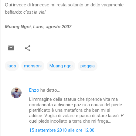
Qui invece di francese mi resta
soltanto un detto vagamente
beffardo:
c'est la vie!
Muang Ngoi, Laos, agosto 2007
laos
monsoni
Muang ngoi
pioggia
Enzo
ha detto…
C
L'immagine della statua che riprende vita ma
o
condannata a divenire pazza a causa del piede
m
pietrificato è una metafora che ben mi si
addice. Voglia di volare e paura di stare lassù. E'
m
quel piede incollato a terra che mi frega...
e
15 settembre 2010 alle ore 12:00
n