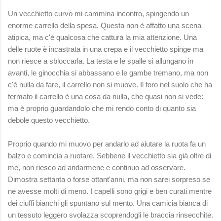
Un vecchietto curvo mi cammina incontro, spingendo un
enorme carrello della spesa. Questa non è affatto una scena
atipica, ma c'è qualcosa che cattura la mia attenzione. Una
delle ruote è incastrata in una crepa e il vecchietto spinge ma
non riesce a sbloccarla. La testa e le spalle si allungano in
avanti, le ginocchia si abbassano e le gambe tremano, ma non
c'è nulla da fare, il carrello non si muove. Il foro nel suolo che ha
fermato il carrello è una cosa da nulla, che quasi non si vede:
ma è proprio guardandolo che mi rendo conto di quanto sia
debole questo vecchietto.
Proprio quando mi muovo per andarlo ad aiutare la ruota fa un
balzo e comincia a ruotare. Sebbene il vecchietto sia già oltre di
me, non riesco ad andarmene e continuo ad osservare.
Dimostra settanta o forse ottant'anni, ma non sarei sorpreso se
ne avesse molti di meno. I capelli sono grigi e ben curati mentre
dei ciuffi bianchi gli spuntano sul mento. Una camicia bianca di
un tessuto leggero svolazza scoprendogli le braccia rinsecchite.