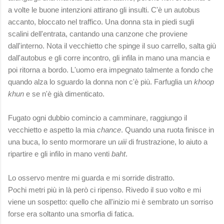
a volte le buone intenzioni attirano gli insulti. C'è un autobus
accanto, bloccato nel traffico. Una donna sta in piedi sugli
scalini dell'entrata, cantando una canzone che proviene
dall'interno. Nota il vecchietto che spinge il suo carrello, salta giù
dall'autobus e gli corre incontro, gli infila in mano una mancia e
poi ritorna a bordo. L'uomo era impegnato talmente a fondo che
quando alza lo sguardo la donna non c'è più. Farfuglia un
khoop
khun
e se n'è già dimenticato.
Fugato ogni dubbio comincio a camminare, raggiungo il
vecchietto e aspetto la mia
chance
. Quando una ruota finisce in
una buca, lo sento mormorare un
uiii
di frustrazione, lo aiuto a
ripartire e gli infilo in mano venti
baht
.
Lo osservo mentre mi guarda e mi sorride distratto.
Pochi metri più in là però ci ripenso. Rivedo il suo volto e mi
viene un sospetto: quello che all'inizio mi è sembrato un sorriso
forse era soltanto una smorfia di fatica.