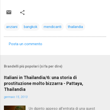
anziani
bangkok
mendicanti
thailandia
Posta un commento
C
o
m
Brandelli più popolari (si fa per dire)
m
e
Italiani in Thailandia/6: una storia di
prostituzione molto bizzarra - Pattaya,
n
Thailandia
t
gennaio 15, 2013
i
Un dipinto appeso all'entrata di una guest