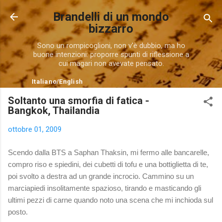
Passa ai contenuti principali
Brandelli di un mondo
bizzarro
Sono un rompicoglioni, non v'è dubbio, ma ho
buone intenzioni: proporre spunti di riflessione a
cui magari non avevate pensato.
Italiano
/
English
Soltanto una smorfia di fatica -
Bangkok, Thailandia
ottobre 01, 2009
Scendo dalla BTS a Saphan Thaksin, mi fermo alle bancarelle,
compro riso e spiedini, dei cubetti di tofu e una bottiglietta di te,
poi svolto a destra ad un grande incrocio. Cammino su un
marciapiedi insolitamente spazioso, tirando e masticando gli
ultimi pezzi di carne quando noto una scena che mi inchioda sul
posto.