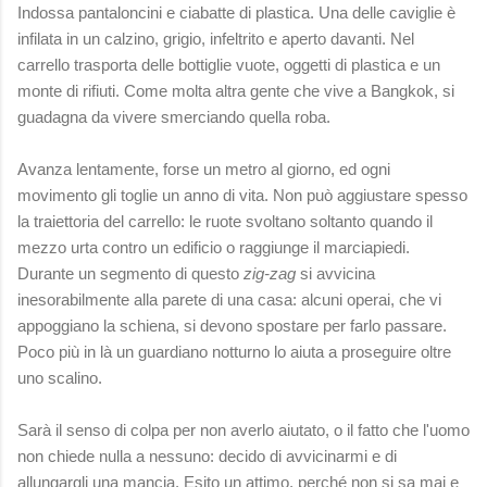
Indossa pantaloncini e ciabatte di plastica. Una delle caviglie è
infilata in un calzino, grigio, infeltrito e aperto davanti. Nel
carrello trasporta delle bottiglie vuote, oggetti di plastica e un
monte di rifiuti. Come molta altra gente che vive a Bangkok, si
guadagna da vivere smerciando quella roba.
Avanza lentamente, forse un metro al giorno, ed ogni
movimento gli toglie un anno di vita. Non può aggiustare spesso
la traiettoria del carrello: le ruote svoltano soltanto quando il
mezzo urta contro un edificio o raggiunge il marciapiedi.
Durante un segmento di questo
zig-zag
si avvicina
inesorabilmente alla parete di una casa: alcuni operai, che vi
appoggiano la schiena, si devono spostare per farlo passare.
Poco più in là un guardiano notturno lo aiuta a proseguire oltre
uno scalino.
Sarà il senso di colpa per non averlo aiutato, o il fatto che l'uomo
non chiede nulla a nessuno: decido di avvicinarmi e di
allungargli una mancia. Esito un attimo, perché non si sa mai e