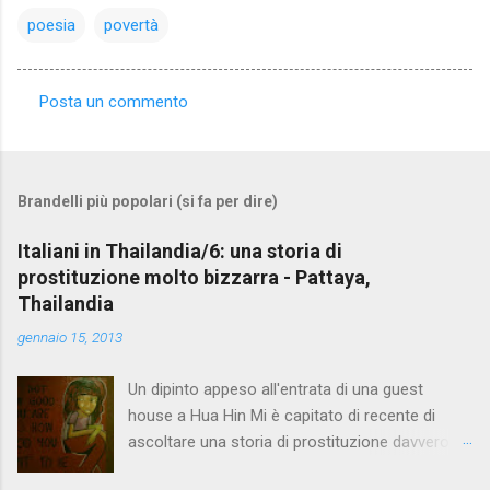
poesia
povertà
Posta un commento
C
o
m
Brandelli più popolari (si fa per dire)
m
e
Italiani in Thailandia/6: una storia di
prostituzione molto bizzarra - Pattaya,
n
Thailandia
t
gennaio 15, 2013
i
Un dipinto appeso all'entrata di una guest
house a Hua Hin Mi è capitato di recente di
ascoltare una storia di prostituzione davvero
bizzarra. Proprio quando me ne stavo andando