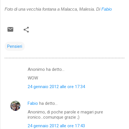
Foto di una vecchia fontana a Malacca, Malesia. Di
Fabio
Pensieri
Anonimo ha detto…
C
WOW
o
24 gennaio 2012 alle ore 17:34
m
m
Fabio
ha detto…
e
Anonimo, di poche parole e magari pure
n
ironico...comunque grazie ;)
t
24 gennaio 2012 alle ore 17:43
i