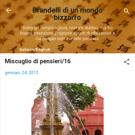
Passa ai contenuti principali
Brandelli di un mondo
bizzarro
Sono un rompicoglioni, non v'è dubbio, ma ho
buone intenzioni: proporre spunti di riflessione a
cui magari non avevate pensato.
Italiano
/
English
Miscuglio di pensieri/16
gennaio 24, 2012