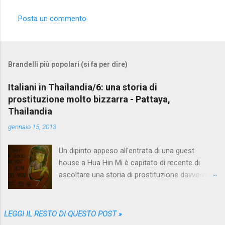
Posta un commento
Brandelli più popolari (si fa per dire)
Italiani in Thailandia/6: una storia di
prostituzione molto bizzarra - Pattaya,
Thailandia
gennaio 15, 2013
Un dipinto appeso all'entrata di una guest
house a Hua Hin Mi è capitato di recente di
ascoltare una storia di prostituzione davvero
bizzarra. Proprio quando me ne stavo andando
da Pattaya , la più grande fucina di racconti del
genere, che nei vari mesi trascorsi lì me ne ha
LEGGI IL RESTO DI QUESTO POST »
sfornati così tanti, così diversi e variopinti da