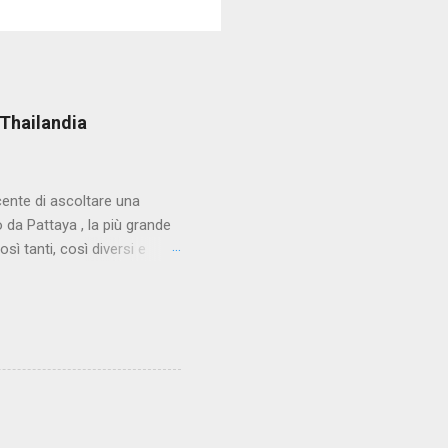
 Thailandia
cente di ascoltare una
da Pattaya , la più grande
sì tanti, così diversi e
. Eppure una storia come
o in età avanzata che per
stanza del suo albergo alla
cercare quando sono da
e pensare. Non si tratta di
ttà e sbrigare la faccenda.