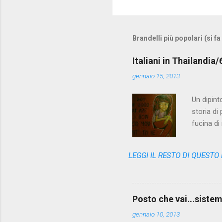
Brandelli più popolari (si fa
Italiani in Thailandia
gennaio 15, 2013
Un dipint
storia di
fucina di
variopint
questa no
LEGGI IL RESTO DI QUESTO
l'appunto
ricerca d
queste pa
far due p
Posto che vai...sistema
No, PA è t
gennaio 10, 2013