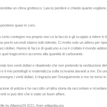
reerebbe un clima grottesco. Lascio perdere e chiedo quanto voglion
ispondono quasi in coro
.
certo contegno ma proprio non ce la faccio e gli scoppio a ridere in f
opo pochi secondi stiamo tutti ridendo. Ci metto solo un attimo per riport
dieci dollari. Hanno le facce di qualcuno a cui è crollato il mondo addos
 quel tragicomico accenno alla quantità di carburante.
ndo loro venti dollari e ribadendo che non pretendo la restituzione de
ti e il mio portafogli si materializza sulla scrivania davanti a me. Do una
consegno i venti dollari, li ringrazio per l'inseguimento e me ne torno in
zione di polizia e ho raccolto un'altra storia da raccontare e ricordare.
i conti si può dire che è stato un buon affare.
lle by Albeiror24 (CC), from wilipedia.org