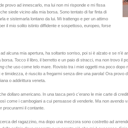
 provo ad innescarlo, ma lui non mi risponde e mi fissa
che siede vicino alla mia borsa. Sono tentato di far finta di
rla e sistemarla lontano da lui. Mi trattengo e per un attimo
r il mio solito istinto diffidente e sospettoso, europeo, forse
 ad alcuna mia apertura, ha soltanto sorriso, poi si è alzato e se n'è
 borsa. Tocco il libro, il berretto e un paio di stracci, ma non trovo il p
ng
che uso come telo mare. Rovisto tra i miei oggetti ma poco dopo 
si e timidezza,
è riuscito a fregarmi senza dire una parola
! Ora provo d
liana o addirittura veneta.
he dollaro americano. In una tasca però c'erano le mie carte di credi
cos
ì
come i cambogiani a cui pensasse di venderle. Ma non avendo va
er procurarmi il contante.
ricerca del ragazzino, ma dopo una mezzora sono costretto ad arrend