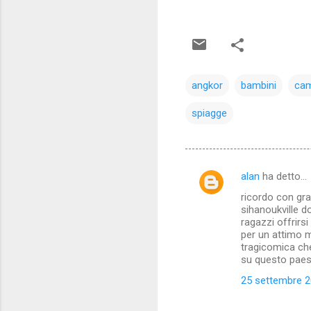
angkor
bambini
ca
spiagge
alan
ha detto…
C
ricordo con gra
o
sihanoukville d
m
ragazzi offrirsi
per un attimo 
m
tragicomica che 
su questo paes
e
n
25 settembre 20
t