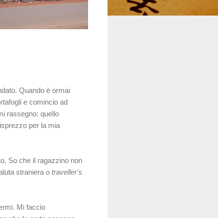
 andato. Quando è ormai
ortafogli e comincio ad
mi rassegno: quello
isprezzo per la mia
to. So che il ragazzino non
luta straniera o
traveller's
ermi. Mi faccio