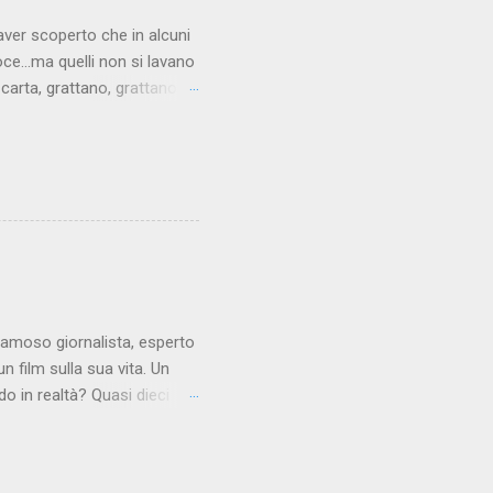
aver scoperto che in alcuni
oce...ma quelli non si lavano
carta, grattano, grattano, e
lizzato non presenta più le
e talmente tanto che alla
el rosso del sangue. La
tosto delicata. A volte però
i il sedere prima di alzarsi
bbiamo necessariamente
 famoso giornalista, esperto
n film sulla sua vita. Un
 in realtà? Quasi dieci
sconosciuto al grande
re della Sera o la
inviato di un giornale