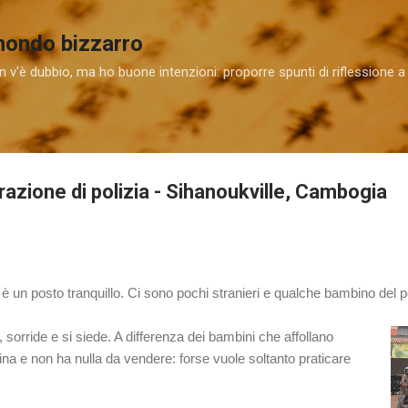
Passa ai contenuti principali
 mondo bizzarro
 v'è dubbio, ma ho buone intenzioni: proporre spunti di riflessione a
azione di polizia - Sihanoukville, Cambogia
 è un posto tranquillo. Ci sono pochi stranieri e qualche bambino del p
 sorride e si siede. A differenza dei bambini che affollano
na e non ha nulla da vendere: forse vuole soltanto praticare