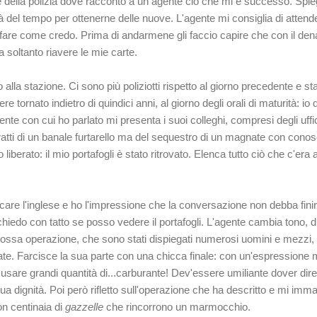
della polizia dove racconto a un agente ciò che mi è successo. Spi
 del tempo per ottenerne delle nuove. L'agente mi consiglia di attender
ò fare come credo. Prima di andarmene gli faccio capire che con il de
a soltanto
riavere
le mie carte.
lla stazione. Ci sono più poliziotti rispetto al giorno precedente e sta
e tornato indietro di quindici anni, al giorno degli orali di maturità: io
nte con cui ho parlato mi presenta i suoi colleghi, compresi degli ufficia
atti di un banale furtarello ma del sequestro di un magnate con conos
liberato: il mio portafogli è stato ritrovato. Elenca tutto ciò che c'era a
care l'inglese e ho l'impressione che la conversazione non debba fini
chiedo con tatto se posso vedere il portafogli. L'agente cambia tono, 
ossa operazione, che sono stati dispiegati numerosi uomini e mezzi, a
te. Farcisce la sua parte con una chicca finale: con un'espressione mo
are grandi quantità di...carburante! Dev'essere umiliante dover dire 
ua dignit
à
. Poi per
ò rifletto sull'operazione che ha descritto e mi im
on centinaia di
gazzelle
che rincorrono un marmocchio
.