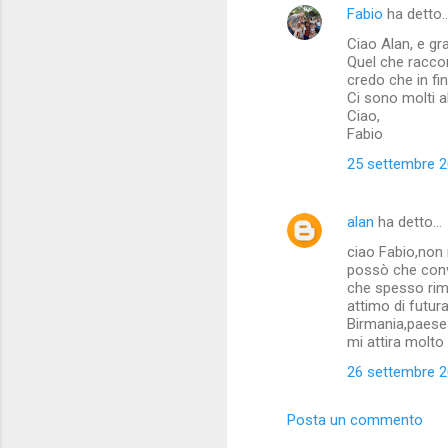
i
Fabio
ha detto
Ciao Alan, e g
Quel che raccon
credo che in fi
Ci sono molti al
Ciao,
Fabio
25 settembre 20
alan
ha detto…
ciao Fabio,non 
possò che conv
che spesso rima
attimo di futur
Birmania,paese 
mi attira molto 
26 settembre 20
Posta un commento