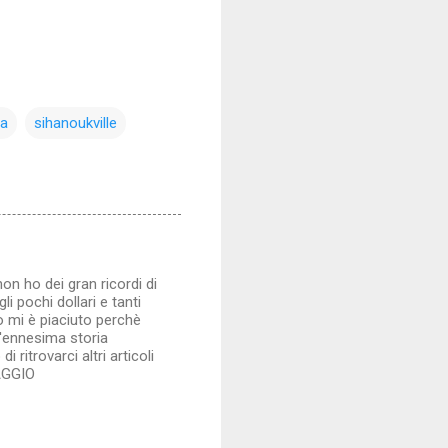
ia
sihanoukville
on ho dei gran ricordi di
i pochi dollari e tanti
olo mi è piaciuto perchè
'ennesima storia
ritrovarci altri articoli
IAGGIO