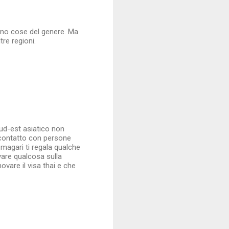
dono cose del genere. Ma
tre regioni.
sud-est asiatico non
 contatto con persone
magari ti regala qualche
vare qualcosa sulla
vare il visa thai e che