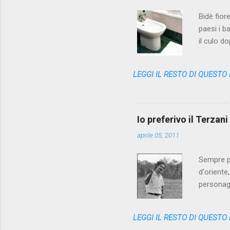
Bidè fior
paesi i b
il culo d
poi getta
classiche
LEGGI IL RESTO DI QUESTO
scomparsa
cute nell
l'assenza
dal cesso
Io preferivo il Terzan
alzarci, fa
aprile 05, 2011
Sempre pi
d'oriente
personag
anni fa -
pubblico 
LEGGI IL RESTO DI QUESTO
Repubblic