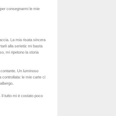
o per consegnarmi le mie
accia. La mia risata
sincera
arli alla serietà: mi basta
so, mi ripetono la storia
l contante
. Un luminoso
 controllata: le mie carte ci
 albergo.
 Il tutto mi è costato poco