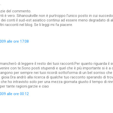
…
razie del commento.
ti è vero. Sihanoukville non è purtroppo l'unico posto in cui succe
n dei conti il sud-est asiatico continui ad essere meno degradato di al
tri racconti nel blog. Se li leggi mi fa piacere.
09 alle ore 17:08
mancherò di leggere il resto dei tuoi racconti.Per quanto riguarda il 
enire con te.Sono posti stupendi e quel che è più importante si è a
ngono per sempre nei tuoi ricordi sottoforma di un bel sorriso che 
a gioia.Ora andrò alla ricerca di qualche tuo racconto sperando di tro
che ho intravisto solo per una mezza giornata giusto il tempo di rinno
per tante ragioni.garzie e ciao
09 alle ore 00:12