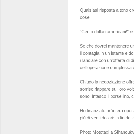
Qualsiasi risposta a tono c
cose.
“Cento dollari americani!” r
So che dovrei mantenere un 
li contagia in un istante e d
rilanciare con un'offerta di 
dell'operazione complessa e
Chiudo la negoziazione offre
sorriso riappare sui loro vol
sono. Intasco il borsellino, 
Ho finanziato un'intera opera
più di venti dollari: in fin de
Photo Mototaxi a Sihanoukvi