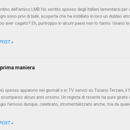
entino dell'amico LMB Ho sentito spesso degli italiani lamentarsi per 
agni sono privi di bidè, scoperta che ha instillato in loro un dubbio atr
opo aver cagato? Eh, purtroppo in alcuni paesi non lo fanno. Usano la 
no, gettano, fino a quando l'ultimo rettangolino bianco che hanno uti
 tracce a frenata marroni. Purtroppo alle volte hanno dovuto grattar
 POST »
 dei residui di merda si è accompagnata l'apparizione sulla carta d
a zona del corpo interessata all'operazione di levigatura è infatti piut
 del bidè non significa necessariamente che in quel posto non ci si lav
. Ecco appunto, sottolineo il prima . In Italia infatti per lavarci do
i prima maniera
re ...
ù spesso appaiono nei giornali e in TV servizi su Tiziano Terzani, il
, scomparso alcuni anni orsono. Un regista di recente ha pure girato u
gio famoso dunque, celebrato, strumentalizzato anche, ma da quando
 nel settembre 2001, quando arrivai in Asia - Terzani era pressoché 
italiano. Certo, c'era chi aveva letto qualche suo contributo sul Corrie
 POST »
a, ma a causa forse del fatto che aveva quasi sempre lavorato come 