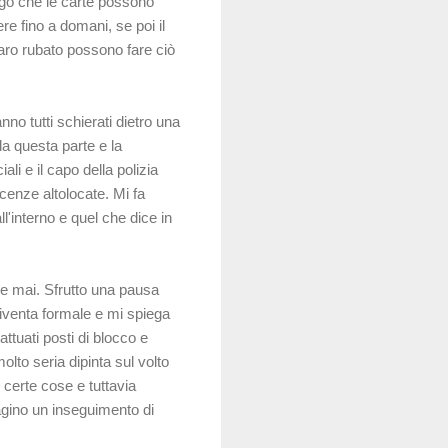
ego che le carte possono
e fino a domani, se poi il
naro rubato possono fare ciò
nno tutti schierati dietro una
 da questa parte e la
li e il capo della polizia
cenze altolocate. Mi fa
ll'interno e quel che dice in
re mai. Sfrutto una pausa
diventa formale e mi spiega
ttuati posti di blocco e
lto seria dipinta sul volto
certe cose e tuttavia
magino un inseguimento di