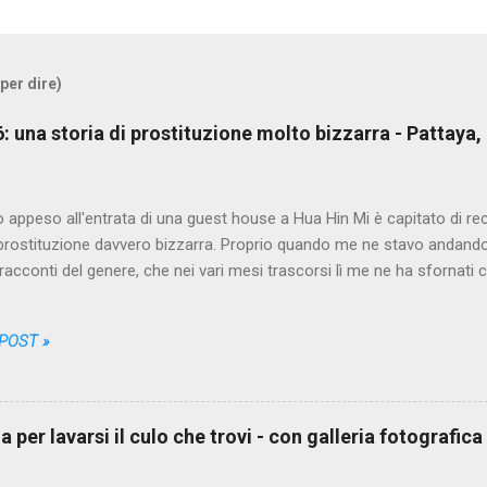
 per dire)
/6: una storia di prostituzione molto bizzarra - Pattaya,
o appeso all'entrata di una guest house a Hua Hin Mi è capitato di re
 prostituzione davvero bizzarra. Proprio quando me ne stavo andando 
 racconti del genere, che nei vari mesi trascorsi lì me ne ha sfornati co
i da farmi credere che non sarebbe più stato possibile sorprendermi
n l'avevo mai sentita. Il protagonista anonimo, un puttaniere italian
 POST »
 chiameremo PA, da Puttaniere-Anonimo, un bel giorno scende dalla 
i ciò che i turisti della categoria a cui appartiene escono spesso a 
rti. Non è una missione tranquilla però, come qualcuno di noi potrebb
assi, imbattersi nella prima delle migliaia di occasioni offerte dalla ci
 per lavarsi il culo che trovi - con galleria fotografica
orturato dai dubbi, si arrovella pe...