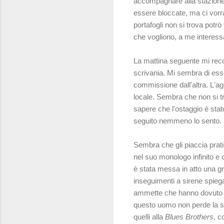
accompagnare alla stazione 
essere bloccate, ma ci vorrà
portafogli non si trova potr
che vogliono, a me interess
La mattina seguente mi reco a
scrivania. Mi sembra di esser
commissione dall'altra. L'age
locale. Sembra che non si tr
sapere che l'ostaggio è stato 
seguito nemmeno lo sento.
Sembra che gli piaccia prati
nel suo monologo infinito e 
è stata messa in atto una gr
inseguimenti a sirene spiega
ammette che hanno dovuto us
questo uomo non perde la s
quelli alla
Blues Brothers
, c