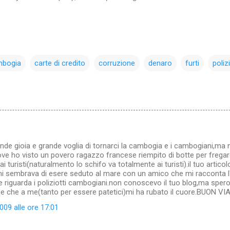
mbogia
carte di credito
corruzione
denaro
furti
poliz
nde gioia e grande voglia di tornarci la cambogia e i cambogiani,ma n
ove ho visto un povero ragazzo francese riempito di botte per fregargl
 ai turisti(naturalmento lo schifo va totalmente ai turisti).il tuo artic
mi sembrava di esere seduto al mare con un amico che mi racconta l
riguarda i poliziotti cambogiani.non conoscevo il tuo blog,ma spero di 
e che a me(tanto per essere patetici)mi ha rubato il cuore.BUON V
09 alle ore 17:01