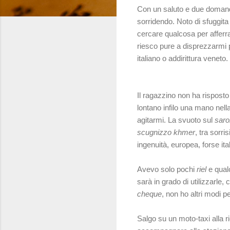
Con un saluto e due domande
sorridendo. Noto di sfuggita 
cercare qualcosa per afferra
riesco pure a disprezzarmi pe
italiano o addirittura veneto.
Il ragazzino non ha risposto
lontano infilo una mano nella
agitarmi. La svuoto sul
saro
scugnizzo khmer
, tra sorri
ingenuità, europea, forse ita
Avevo solo pochi
riel
e qualc
sarà in grado di utilizzarle, 
cheque
, non ho altri modi p
Salgo su un moto-taxi alla 